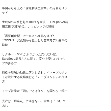
事例から考える「課題解決型営業」の定着化メソ
ッド
生成AIの自社想起率100％を実現 HubSpot×AI活
用支援で国内1位、ナウビレッジの戦略
「需要創造型」セールスへ進化を遂げた
TOPPAN 実践知から見出した営業モデル変革の
軌跡
リクルートMVPがぶつかった売れない壁。
SaleSeed梶谷さんに聞く、変化を楽しむキャリ
アの歩み方
戦略を現場の動線に落とし込む。イネーブルメン
トが設計する現場実行と「ムーブメント」の作り
方
トップ営業が「困りごとは何か」を聞かない理由
受注は「通過点」に過ぎない。営業は「PM」で
あれ