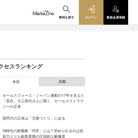
事例を探す
ログイン
新規
会員登録
クセスランキング
今日
月間
セールスフォース・ジャパン激動の17年を支えた
「黒衣」川上和代さんに聞く、セールスストラテ
ジーの正体
質問力の正体は「文脈づくり」にある
AI時代の新職種「FDE」とは？求められるのは技
術力よりも顧客業務の圧倒的な解像度