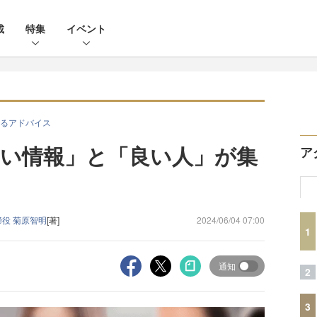
載
特集
イベント
るアドバイス
い情報」と「良い人」が集
ア
役 菊原智明
[著]
2024/06/04 07:00
1
通知
2
3