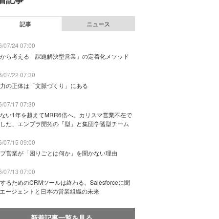
記事
ニュース
/07/24 07:00
から考える「課題解決型営業」の定着化メソッド
/07/22 07:30
力の正体は「文脈づくり」にある
/07/17 07:30
ない1年を越えてMRR6倍へ。カリスマ営業不在で
した、エンプラ開拓の「型」と集団学習型チーム
/07/15 09:00
プ営業が「困りごとは何か」を聞かない理由
/07/13 07:00
するためのCRMツールは終わる。Salesforceに聞
Iエージェントと日本の営業組織の未来
新着記事一覧を見る