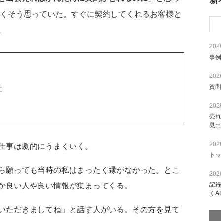
よくそう思っていた。すぐに契約してくれるお客様と
。
2026
事例
2026
質問
社
2026
売れ
見出
2026
仕事は劇的にうまくいく。
トッ
ら願っても当時の私はまったく縁がなかった。とこ
2026
記録
か良い人や良い情報が集まってくる。
くA
いただきましてね」と話す人がいる。その方を見て