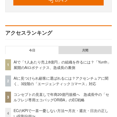
ログイン
アクセスランキング
今日
月間
AIで「1人あたり売上8億円」の組織を作るには？「Yunth」
1
展開のAiロボティクス、急成長の裏側
AIに見つけられ顧客に選ばれるには？アクセンチュアに聞
2
く、3段階の「エージェンティックコマース」対応
コンセプトの見直しで年商20億円規模へ 急成長中の「セ
3
ルフレジ専用エコバッグORIBA」のEC戦略
ECのKPIで一喜一憂しない方法〜月次・週次・日次の正し
4
い役割分担〜