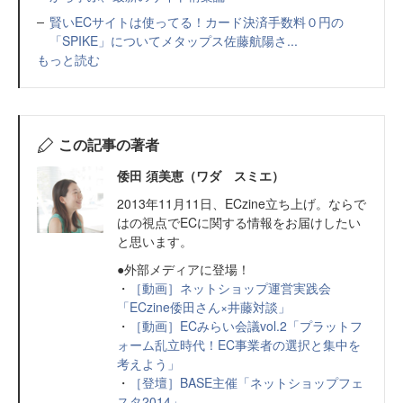
賢いECサイトは使ってる！カード決済手数料０円の
「SPIKE」についてメタップス佐藤航陽さ...
もっと読む
この記事の著者
倭田 須美恵（ワダ スミエ）
2013年11月11日、ECzine立ち上げ。ならで
はの視点でECに関する情報をお届けしたい
と思います。
●外部メディアに登場！
・
［動画］ネットショップ運営実践会
「ECzine倭田さん×井藤対談」
・
［動画］ECみらい会議vol.2「プラットフ
ォーム乱立時代！EC事業者の選択と集中を
考えよう」
・
［登壇］BASE主催「ネットショップフェ
スタ2014」