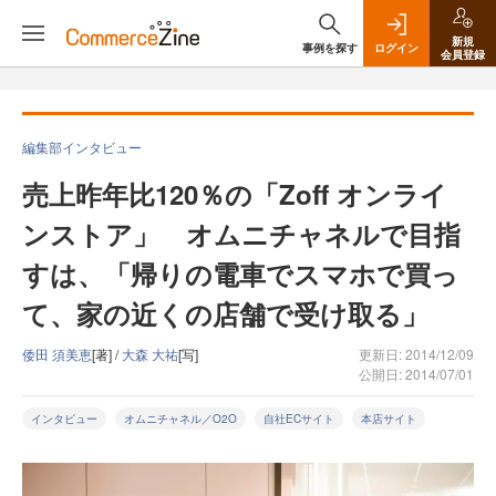
新規
事例を探す
ログイン
会員登録
編集部インタビュー
売上昨年比120％の「Zoff オンライ
ンストア」 オムニチャネルで目指
すは、「帰りの電車でスマホで買っ
て、家の近くの店舗で受け取る」
倭田 須美恵
[著] /
大森 大祐
[写]
更新日: 2014/12/09
公開日: 2014/07/01
インタビュー
オムニチャネル／O2O
自社ECサイト
本店サイト