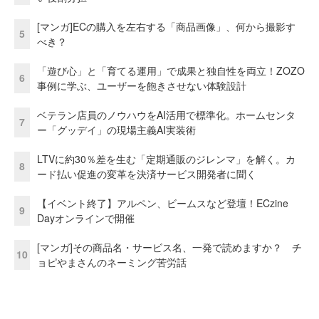
[マンガ]ECの購入を左右する「商品画像」、何から撮影す
5
べき？
「遊び心」と「育てる運用」で成果と独自性を両立！ZOZO
6
事例に学ぶ、ユーザーを飽きさせない体験設計
ベテラン店員のノウハウをAI活用で標準化。ホームセンタ
7
ー「グッデイ」の現場主義AI実装術
LTVに約30％差を生む「定期通販のジレンマ」を解く。カ
8
ード払い促進の変革を決済サービス開発者に聞く
【イベント終了】アルペン、ビームスなど登壇！ECzine
9
Dayオンラインで開催
[マンガ]その商品名・サービス名、一発で読めますか？ チ
10
ョピやまさんのネーミング苦労話