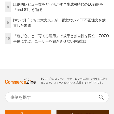
圧倒的レビュー数をどう活かす？生成AI時代のEC戦略を
8
「and ST」が語る
[マンガ]「うちは大丈夫」が一番危ない？EC不正注文を放
9
置した末路
「遊び心」と「育てる運用」で成果と独自性を両立！ZOZO
10
事例に学ぶ、ユーザーを飽きさせない体験設計
ECを中心にコマース・テクノロジーに関する情報を発信す
ることで、コマースビジネスを支援するメディアです。