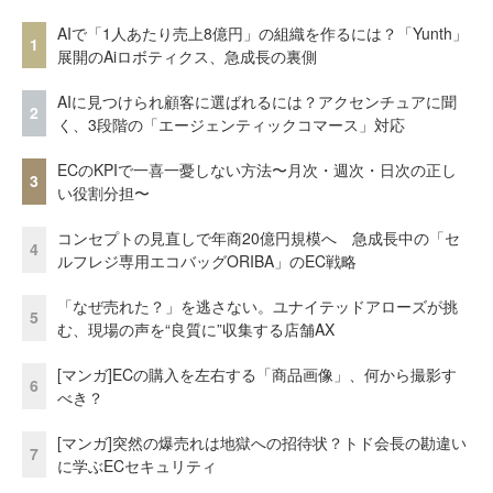
AIで「1人あたり売上8億円」の組織を作るには？「Yunth」
1
展開のAiロボティクス、急成長の裏側
AIに見つけられ顧客に選ばれるには？アクセンチュアに聞
2
く、3段階の「エージェンティックコマース」対応
ECのKPIで一喜一憂しない方法〜月次・週次・日次の正し
3
い役割分担〜
コンセプトの見直しで年商20億円規模へ 急成長中の「セ
4
ルフレジ専用エコバッグORIBA」のEC戦略
「なぜ売れた？」を逃さない。ユナイテッドアローズが挑
5
む、現場の声を“良質に”収集する店舗AX
[マンガ]ECの購入を左右する「商品画像」、何から撮影す
6
べき？
[マンガ]突然の爆売れは地獄への招待状？トド会長の勘違い
7
に学ぶECセキュリティ