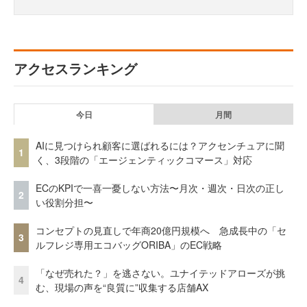
アクセスランキング
今日
月間
AIに見つけられ顧客に選ばれるには？アクセンチュアに聞
1
く、3段階の「エージェンティックコマース」対応
ECのKPIで一喜一憂しない方法〜月次・週次・日次の正し
2
い役割分担〜
コンセプトの見直しで年商20億円規模へ 急成長中の「セ
3
ルフレジ専用エコバッグORIBA」のEC戦略
「なぜ売れた？」を逃さない。ユナイテッドアローズが挑
4
む、現場の声を“良質に”収集する店舗AX