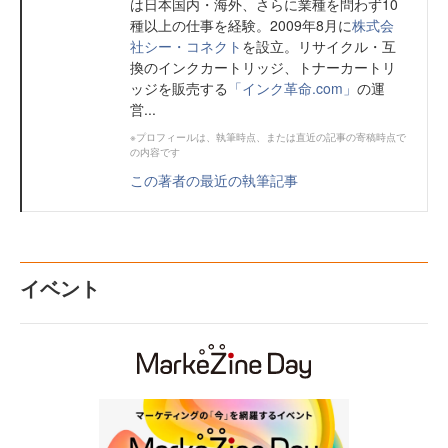
は日本国内・海外、さらに業種を問わず10
種以上の仕事を経験。2009年8月に
株式会
社シー・コネクト
を設立。リサイクル・互
換のインクカートリッジ、トナーカートリ
ッジを販売する
「インク革命.com」
の運
営...
※プロフィールは、執筆時点、または直近の記事の寄稿時点で
の内容です
この著者の最近の執筆記事
イベント