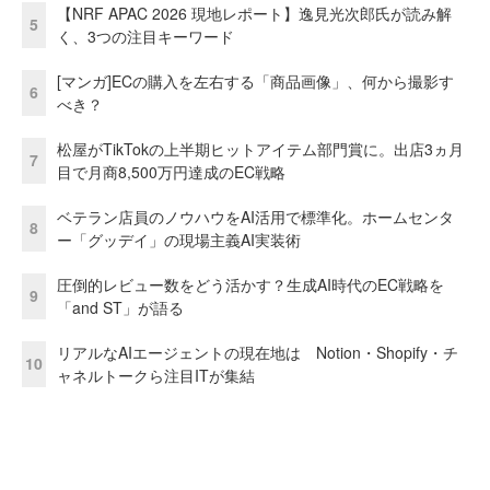
【NRF APAC 2026 現地レポート】逸見光次郎氏が読み解
5
く、3つの注目キーワード
[マンガ]ECの購入を左右する「商品画像」、何から撮影す
6
べき？
松屋がTikTokの上半期ヒットアイテム部門賞に。出店3ヵ月
7
目で月商8,500万円達成のEC戦略
ベテラン店員のノウハウをAI活用で標準化。ホームセンタ
8
ー「グッデイ」の現場主義AI実装術
圧倒的レビュー数をどう活かす？生成AI時代のEC戦略を
9
「and ST」が語る
リアルなAIエージェントの現在地は Notion・Shopify・チ
10
ャネルトークら注目ITが集結