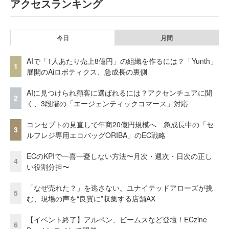
アクセスランキング
今日
月間
AIで「1人あたり売上8億円」の組織を作るには？「Yunth」
1
展開のAiロボティクス、急成長の裏側
AIに見つけられ顧客に選ばれるには？アクセンチュアに聞
2
く、3段階の「エージェンティックコマース」対応
コンセプトの見直しで年商20億円規模へ 急成長中の「セ
3
ルフレジ専用エコバッグORIBA」のEC戦略
ECのKPIで一喜一憂しない方法〜月次・週次・日次の正し
4
い役割分担〜
「なぜ売れた？」を逃さない。ユナイテッドアローズが挑
5
む、現場の声を“良質に”収集する店舗AX
【イベント終了】アルペン、ビームスなど登壇！ECzine
6