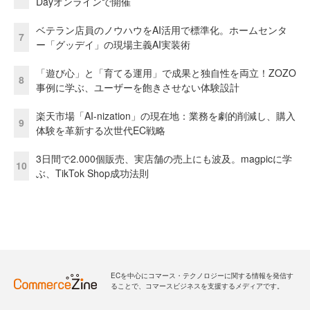
Dayオンラインで開催
ベテラン店員のノウハウをAI活用で標準化。ホームセンタ
7
ー「グッデイ」の現場主義AI実装術
「遊び心」と「育てる運用」で成果と独自性を両立！ZOZO
8
事例に学ぶ、ユーザーを飽きさせない体験設計
楽天市場「AI-nization」の現在地：業務を劇的削減し、購入
9
体験を革新する次世代EC戦略
3日間で2.000個販売、実店舗の売上にも波及。magpicに学
10
ぶ、TikTok Shop成功法則
ECを中心にコマース・テクノロジーに関する情報を発信す
ることで、コマースビジネスを支援するメディアです。