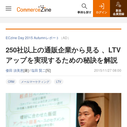
新規
事例を探す
ログイン
会員登録
ECzine Day 2015 Autumnレポート
（AD）
250社以上の通販企業から見る 、LTV
アップを実現するための秘訣を解説
倭田 須美恵
[著] /
塩田 賢二
[写]
2015/11/27 08:00
CRM
メールマーケティング
LTV