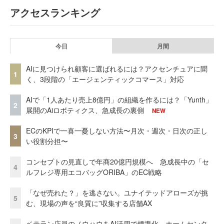
アクセスランキング
今日
月間
AIに見つけられ顧客に選ばれるには？アクセンチュアに聞
1
く、3段階の「エージェンティックコマース」対応
AIで「1人あたり売上8億円」の組織を作るには？「Yunth」
2
展開のAiロボティクス、急成長の裏側
NEW
ECのKPIで一喜一憂しない方法〜月次・週次・日次の正し
3
い役割分担〜
コンセプトの見直しで年商20億円規模へ 急成長中の「セ
4
ルフレジ専用エコバッグORIBA」のEC戦略
「なぜ売れた？」を逃さない。ユナイテッドアローズが挑
5
む、現場の声を“良質に”収集する店舗AX
ベテラン店員のノウハウをAI活用で標準化。ホームセンタ