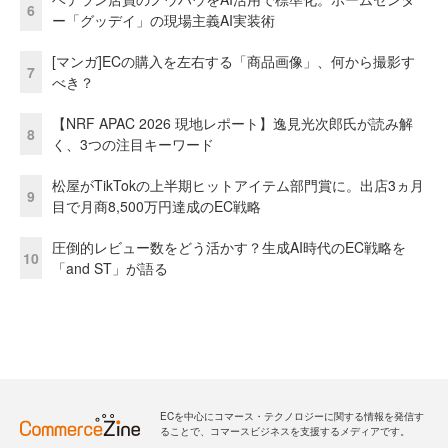
6
ー「グッデイ」の現場主義AI実装術
[マンガ]ECの購入を左右する「商品画像」、何から撮影す
7
べき？
【NRF APAC 2026 現地レポート】逸見光次郎氏が読み解
8
く、3つの注目キーワード
松屋がTikTokの上半期ヒットアイテム部門賞に。出店3ヵ月
9
目で月商8,500万円達成のEC戦略
圧倒的レビュー数をどう活かす？生成AI時代のEC戦略を
10
「and ST」が語る
ECを中心にコマース・テクノロジーに関する情報を発信す
ることで、コマースビジネスを支援するメディアです。