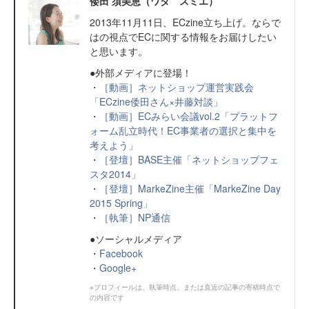
倭田 須美恵（ワダ スミエ）
2013年11月11日、ECzine立ち上げ。ならで
はの視点でECに関する情報をお届けしたい
と思います。
●外部メディアに登場！
・
［動画］ネットショップ運営実践会
「ECzine倭田さん×井藤対談」
・
［動画］ECみらい会議vol.2「プラットフ
ォーム乱立時代！EC事業者の選択と集中を
考えよう」
・
［登壇］BASE主催「ネットショップフェ
スタ2014」
・
［登壇］MarkeZine主催「MarkeZine Day
2015 Spring」
・
［執筆］NP通信
●ソーシャルメディア
・
Facebook
・
Google+
※プロフィールは、執筆時点、または直近の記事の寄稿時点で
の内容です