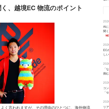
deに聞く、越境EC 物流のポイント
2026
AI
聞く
N
2026
EC
しい
2026
「な
挑む
2026
コン
「セ
2026
よく言われますが、その理由のひとつに、海外物流
リア