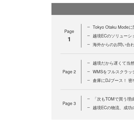
Tokyo Otaku M
Page
越境ECのソリューシ
1
海外からのお問い合
越境だから遅くて当
Page
2
WMSをフルスクラッ
倉庫にDJブース！ 
「次もTOMで買う理
Page
3
越境ECの物流、成功