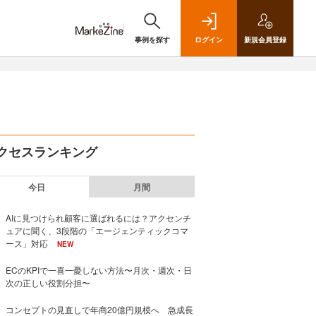
事例を探す
ログイン
新規
会員登録
クセスランキング
今日
月間
AIに見つけられ顧客に選ばれるには？アクセンチ
ュアに聞く、3段階の「エージェンティックコマ
ース」対応
NEW
ECのKPIで一喜一憂しない方法〜月次・週次・日
次の正しい役割分担〜
コンセプトの見直しで年商20億円規模へ 急成長