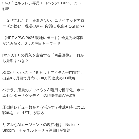
中の「セルフレジ専用エコバッグORIBA」のEC
戦略
「なぜ売れた？」を逃さない。ユナイテッドアロ
ーズが挑む、現場の声を“良質に”収集する店舗AX
【NRF APAC 2026 現地レポート】逸見光次郎氏
が読み解く、3つの注目キーワード
[マンガ]ECの購入を左右する「商品画像」、何か
ら撮影すべき？
松屋がTikTokの上半期ヒットアイテム部門賞に。
出店3ヵ月目で月商8,500万円達成のEC戦略
ベテラン店員のノウハウをAI活用で標準化。ホー
ムセンター「グッデイ」の現場主義AI実装術
圧倒的レビュー数をどう活かす？生成AI時代のEC
戦略を「and ST」が語る
リアルなAIエージェントの現在地は Notion・
Shopify・チャネルトークら注目ITが集結