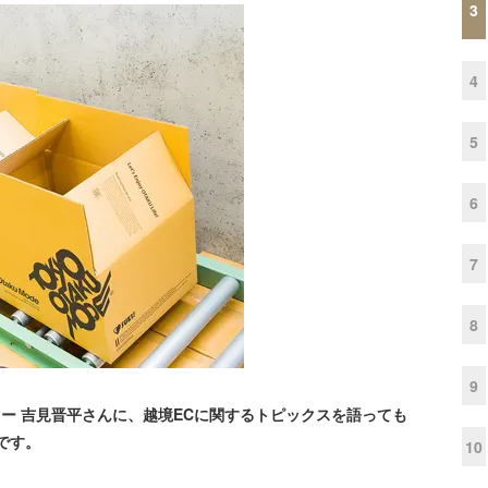
3
4
5
6
7
8
9
ネージャー 吉見晋平さんに、越境ECに関するトピックスを語っても
です。
10