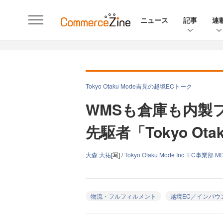
ニュース
記事
連
Tokyo Otaku Mode吉見の越境ECトーク
WMSも倉庫も内製
先駆者「Tokyo Ot
大森 大祐
[写] /
Tokyo Otaku Mode Inc. EC
物流・フルフィルメント
越境EC／インバウ