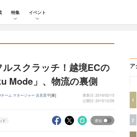
載
特集
イベント
フルスクラッチ！越境ECの
ア
aku Mode」、物流の裏側
事業部 MDチーム マネージャー 吉見晋平
[著]
更新日: 2016/02/15
1
公開日: 2015/12/28
2
ンド
通知