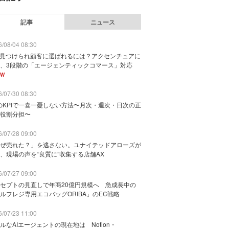
記事
ニュース
/08/04 08:30
に見つけられ顧客に選ばれるには？アクセンチュアに
、3段階の「エージェンティックコマース」対応
EW
/07/30 08:30
のKPIで一喜一憂しない方法〜月次・週次・日次の正
役割分担〜
/07/28 09:00
ぜ売れた？」を逃さない。ユナイテッドアローズが
、現場の声を“良質に”収集する店舗AX
/07/27 09:00
セプトの見直しで年商20億円規模へ 急成長中の
ルフレジ専用エコバッグORIBA」のEC戦略
/07/23 11:00
ルなAIエージェントの現在地は Notion・