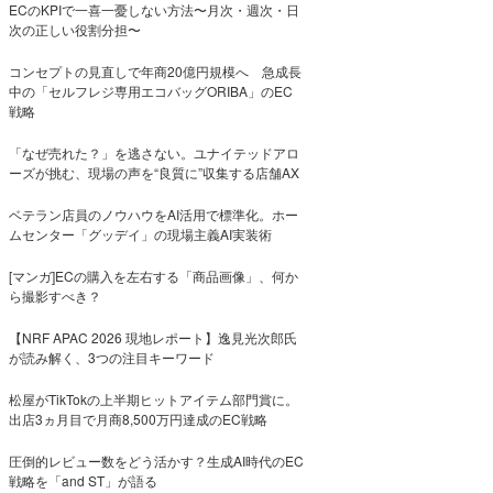
ECのKPIで一喜一憂しない方法〜月次・週次・日
次の正しい役割分担〜
コンセプトの見直しで年商20億円規模へ 急成長
中の「セルフレジ専用エコバッグORIBA」のEC
戦略
「なぜ売れた？」を逃さない。ユナイテッドアロ
ーズが挑む、現場の声を“良質に”収集する店舗AX
ベテラン店員のノウハウをAI活用で標準化。ホー
ムセンター「グッデイ」の現場主義AI実装術
[マンガ]ECの購入を左右する「商品画像」、何か
ら撮影すべき？
【NRF APAC 2026 現地レポート】逸見光次郎氏
が読み解く、3つの注目キーワード
松屋がTikTokの上半期ヒットアイテム部門賞に。
出店3ヵ月目で月商8,500万円達成のEC戦略
圧倒的レビュー数をどう活かす？生成AI時代のEC
戦略を「and ST」が語る