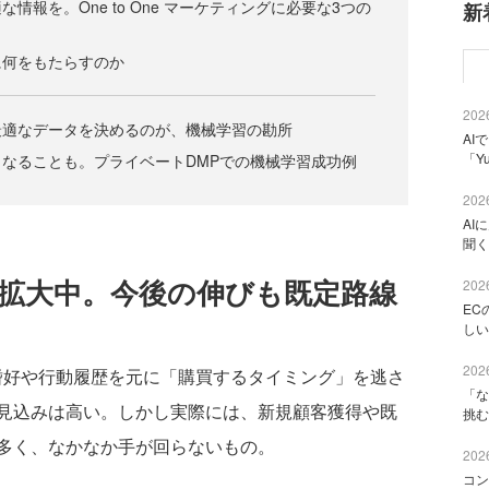
情報を。One to One マーケティングに必要な3つの
新
に何をもたらすのか
2026
最適なデータを決めるのが、機械学習の勘所
AI
「Y
なることも。プライベートDMPでの機械学習成功例
2026
AI
聞く
に拡大中。今後の伸びも既定路線
2026
EC
しい
2026
好や行動履歴を元に「購買するタイミング」を逃さ
「な
見込みは高い。しかし実際には、新規顧客獲得や既
挑む
多く、なかなか手が回らないもの。
2026
コン