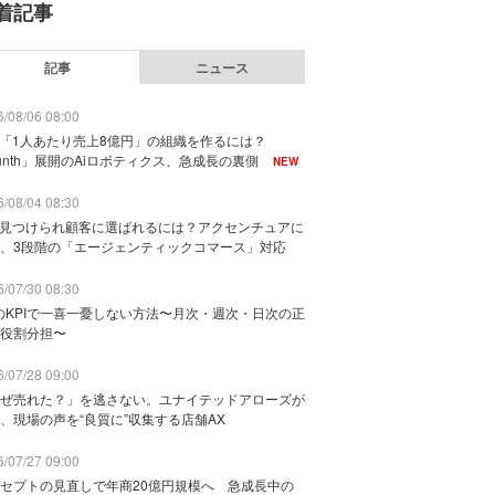
着記事
記事
ニュース
/08/06 08:00
で「1人あたり売上8億円」の組織を作るには？
unth」展開のAiロボティクス、急成長の裏側
NEW
/08/04 08:30
に見つけられ顧客に選ばれるには？アクセンチュアに
、3段階の「エージェンティックコマース」対応
/07/30 08:30
のKPIで一喜一憂しない方法〜月次・週次・日次の正
役割分担〜
/07/28 09:00
ぜ売れた？」を逃さない。ユナイテッドアローズが
、現場の声を“良質に”収集する店舗AX
/07/27 09:00
セプトの見直しで年商20億円規模へ 急成長中の