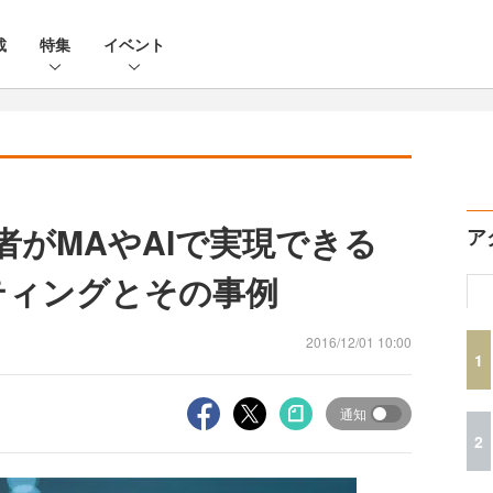
載
特集
イベント
業者がMAやAIで実現できる
ア
ーケティングとその事例
2016/12/01 10:00
1
通知
2