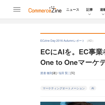
ニュース
記事
連
ECzine Day 2016 Autumnレポート
（AD）
ECにAIを。EC事
One to Oneマ
渡邊 徹則
[著] /
塩田 賢二
[写]
マーケティングオートメーション
AI