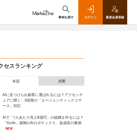
事例を探す
ログイン
新規
会員登録
クセスランキング
今日
月間
AIに見つけられ顧客に選ばれるには？アクセンチ
ュアに聞く、3段階の「エージェンティックコマ
ース」対応
AIで「1人あたり売上8億円」の組織を作るには？
「Yunth」展開のAiロボティクス、急成長の裏側
NEW