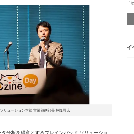
「セ
イ
ソリューション本部 営業部副部長 林隆司氏
nでは、データ分析を得意とするブレインパッド ソリューショ