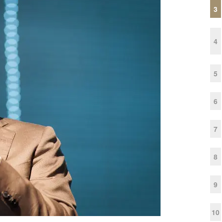
3
4
5
6
7
8
9
10