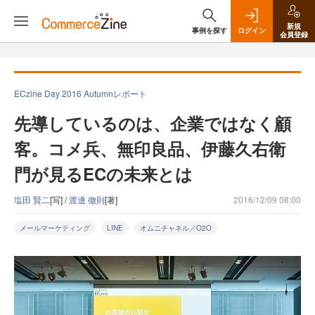
新規
事例を探す
ログイン
会員登録
ECzine Day 2016 Autumnレポート
先導しているのは、企業ではなく顧
客。コメ兵、無印良品、伊藤久右衛
門が見るECの未来とは
塩田 賢二
[写] /
渡邊 徹則
[著]
2016/12/09 08:00
メールマーケティング
LINE
オムニチャネル／O2O