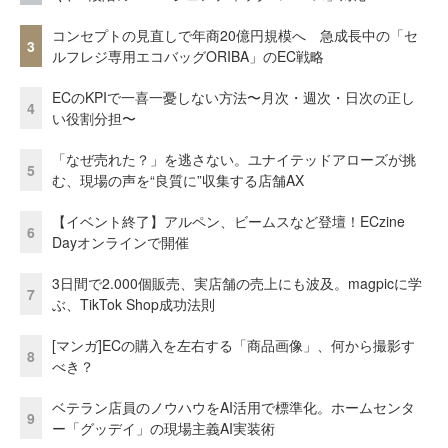
コンセプトの見直しで年商20億円規模へ 急成長中の「セ
3
ルフレジ専用エコバッグORIBA」のEC戦略
ECのKPIで一喜一憂しない方法〜月次・週次・日次の正し
4
い役割分担〜
「なぜ売れた？」を逃さない。ユナイテッドアローズが挑
5
む、現場の声を“良質に”収集する店舗AX
【イベント終了】アルペン、ビームスなど登壇！ECzine
6
Dayオンラインで開催
3日間で2.000個販売、実店舗の売上にも波及。magpicに学
7
ぶ、TikTok Shop成功法則
[マンガ]ECの購入を左右する「商品画像」、何から撮影す
8
べき？
ベテラン店員のノウハウをAI活用で標準化。ホームセンタ
9
ー「グッデイ」の現場主義AI実装術