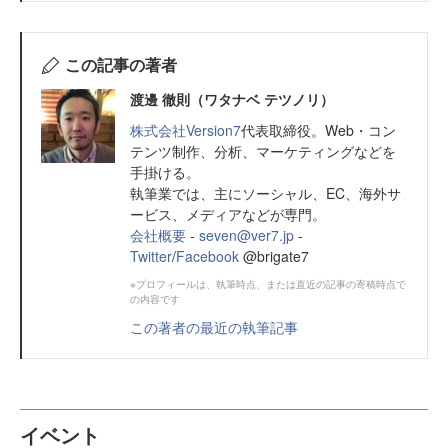
この記事の著者
渡邊 徹則（ワタナベ テツノリ）
株式会社Version7
代表取締役。Web・コン
テンツ制作、分析、マーケティングなどを
手掛ける。
執筆業では、主にソーシャル、EC、海外サ
ービス、メディアなどが専門。
会社概要
-
seven@ver7.jp
-
Twitter
/
Facebook
@brigate7
※プロフィールは、執筆時点、または直近の記事の寄稿時点で
の内容です
この著者の最近の執筆記事
イベント