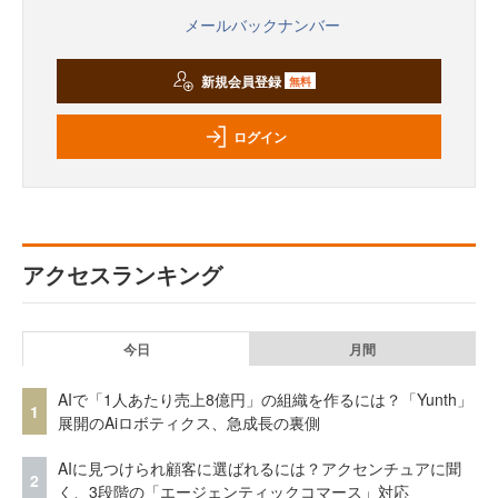
メールバックナンバー
新規会員登録
無料
ログイン
アクセスランキング
今日
月間
AIで「1人あたり売上8億円」の組織を作るには？「Yunth」
1
展開のAiロボティクス、急成長の裏側
AIに見つけられ顧客に選ばれるには？アクセンチュアに聞
2
く、3段階の「エージェンティックコマース」対応