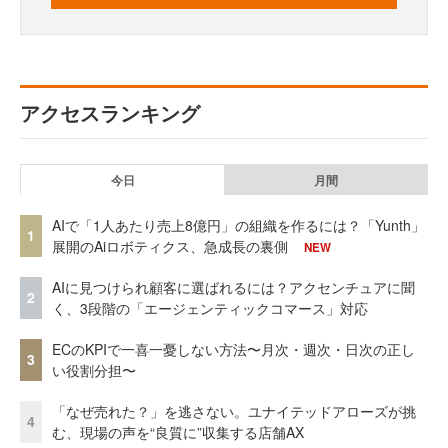
アクセスランキング
今日
月間
AIで「1人あたり売上8億円」の組織を作るには？「Yunth」
1
展開のAiロボティクス、急成長の裏側
NEW
AIに見つけられ顧客に選ばれるには？アクセンチュアに聞
2
く、3段階の「エージェンティックコマース」対応
ECのKPIで一喜一憂しない方法〜月次・週次・日次の正し
3
い役割分担〜
「なぜ売れた？」を逃さない。ユナイテッドアローズが挑
4
む、現場の声を“良質に”収集する店舗AX