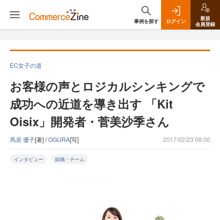
新規
事例を探す
ログイン
会員登録
EC女子の道
お客様の声とロジカルシンキングで
成功への近道を導き出す 「Kit
Oisix」開発者・菅美沙季さん
馬居 優子
[著] /
OGURA
[写]
2017/02/23 08:00
インタビュー
組織・チーム