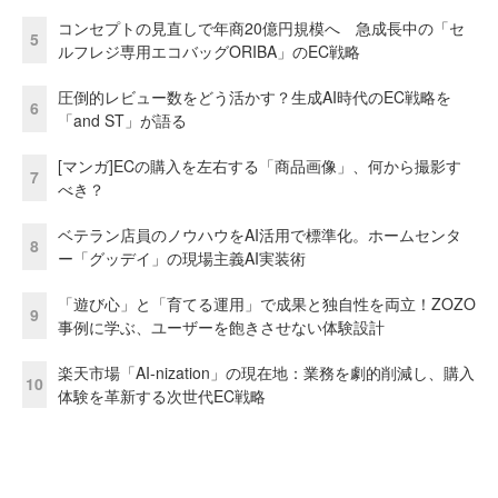
コンセプトの見直しで年商20億円規模へ 急成長中の「セ
5
ルフレジ専用エコバッグORIBA」のEC戦略
圧倒的レビュー数をどう活かす？生成AI時代のEC戦略を
6
「and ST」が語る
[マンガ]ECの購入を左右する「商品画像」、何から撮影す
7
べき？
ベテラン店員のノウハウをAI活用で標準化。ホームセンタ
8
ー「グッデイ」の現場主義AI実装術
「遊び心」と「育てる運用」で成果と独自性を両立！ZOZO
9
事例に学ぶ、ユーザーを飽きさせない体験設計
楽天市場「AI-nization」の現在地：業務を劇的削減し、購入
10
体験を革新する次世代EC戦略