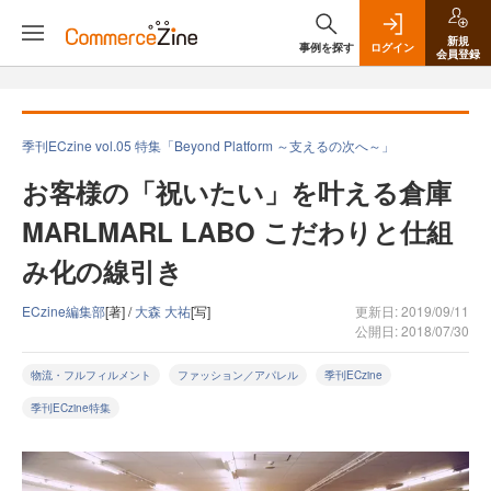
新規
事例を探す
ログイン
会員登録
季刊ECzine vol.05 特集「Beyond Platform ～支えるの次へ～」
お客様の「祝いたい」を叶える倉庫
MARLMARL LABO こだわりと仕組
み化の線引き
ECzine編集部
[著] /
大森 大祐
[写]
更新日: 2019/09/11
公開日: 2018/07/30
物流・フルフィルメント
ファッション／アパレル
季刊ECzine
季刊ECzine特集