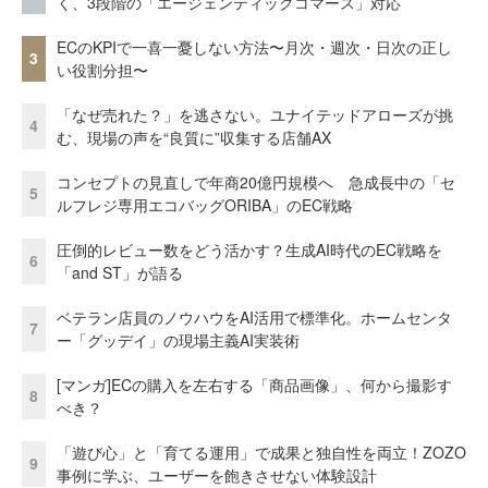
く、3段階の「エージェンティックコマース」対応
ECのKPIで一喜一憂しない方法〜月次・週次・日次の正し
3
い役割分担〜
「なぜ売れた？」を逃さない。ユナイテッドアローズが挑
4
む、現場の声を“良質に”収集する店舗AX
コンセプトの見直しで年商20億円規模へ 急成長中の「セ
5
ルフレジ専用エコバッグORIBA」のEC戦略
圧倒的レビュー数をどう活かす？生成AI時代のEC戦略を
6
「and ST」が語る
ベテラン店員のノウハウをAI活用で標準化。ホームセンタ
7
ー「グッデイ」の現場主義AI実装術
[マンガ]ECの購入を左右する「商品画像」、何から撮影す
8
べき？
「遊び心」と「育てる運用」で成果と独自性を両立！ZOZO
9
事例に学ぶ、ユーザーを飽きさせない体験設計