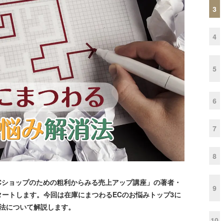
3
4
5
6
7
8
Cショップのための粗利からみる売上アップ講座」の著者・
9
ートします。今回は在庫にまつわるECのお悩みトップ3に
方法について解説します。
10