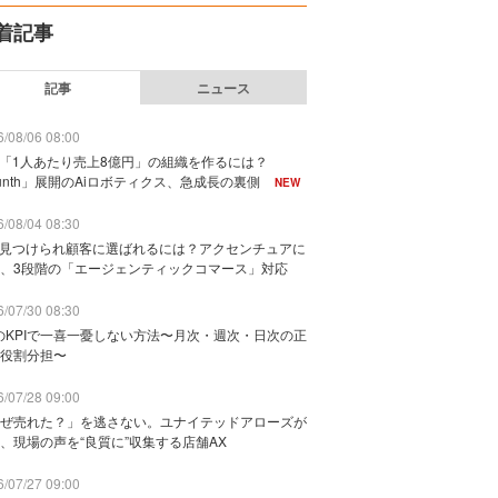
着記事
記事
ニュース
/08/06 08:00
で「1人あたり売上8億円」の組織を作るには？
unth」展開のAiロボティクス、急成長の裏側
NEW
/08/04 08:30
に見つけられ顧客に選ばれるには？アクセンチュアに
、3段階の「エージェンティックコマース」対応
/07/30 08:30
のKPIで一喜一憂しない方法〜月次・週次・日次の正
役割分担〜
/07/28 09:00
ぜ売れた？」を逃さない。ユナイテッドアローズが
、現場の声を“良質に”収集する店舗AX
/07/27 09:00