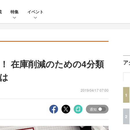
載
特集
イベント
！ 在庫削減のための4分類
ア
は
2019/04/17 07:00
1
通知
2