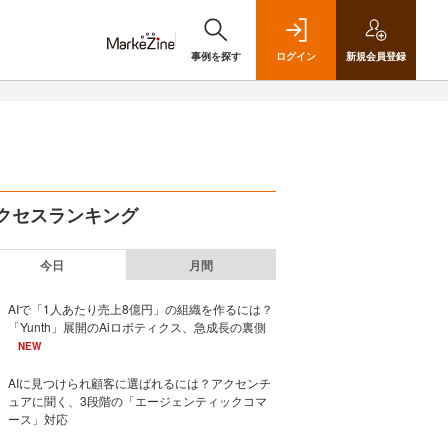
事例を探す
ログイン
新規
会員登録
クセスランキング
今日
月間
AIで「1人あたり売上8億円」の組織を作るには？
「Yunth」展開のAiロボティクス、急成長の裏側
NEW
AIに見つけられ顧客に選ばれるには？アクセンチ
ュアに聞く、3段階の「エージェンティックコマ
ース」対応