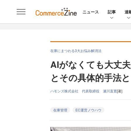
ニュース
記事
連
在庫にまつわる3大お悩み解消法
AIがなくても大丈夫
とその具体的手法と
ハモンズ株式会社 代表取締役 瀬川直寛
[著]
在庫管理
EC運営ノウハウ