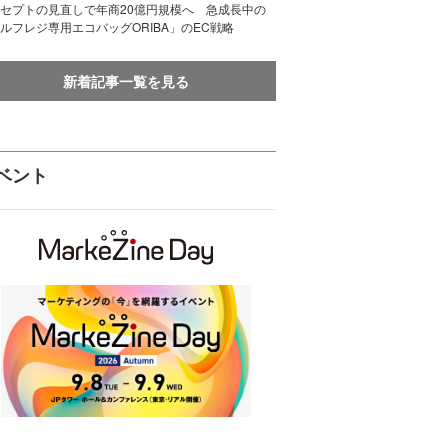
セプトの見直しで年商20億円規模へ 急成長中の
ルフレジ専用エコバッグORIBA」のEC戦略
新着記事一覧を見る
ベント