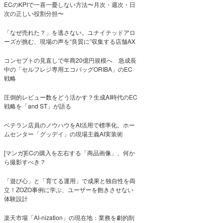
ECのKPIで一喜一憂しない方法〜月次・週次・日
次の正しい役割分担〜
「なぜ売れた？」を逃さない。ユナイテッドアロ
ーズが挑む、現場の声を“良質に”収集する店舗AX
コンセプトの見直しで年商20億円規模へ 急成長
中の「セルフレジ専用エコバッグORIBA」のEC
戦略
圧倒的レビュー数をどう活かす？生成AI時代のEC
戦略を「and ST」が語る
ベテラン店員のノウハウをAI活用で標準化。ホー
ムセンター「グッデイ」の現場主義AI実装術
[マンガ]ECの購入を左右する「商品画像」、何か
ら撮影すべき？
「遊び心」と「育てる運用」で成果と独自性を両
立！ZOZO事例に学ぶ、ユーザーを飽きさせない
体験設計
楽天市場「AI-nization」の現在地：業務を劇的削