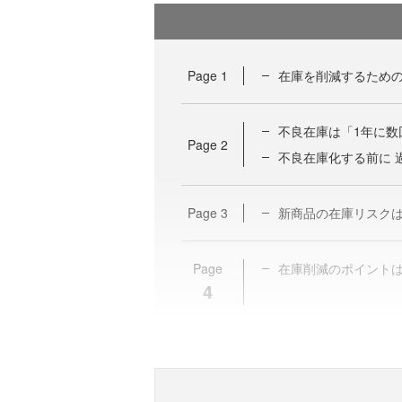
Page
1
在庫を削減するための
不良在庫は「1年に数
Page
2
不良在庫化する前に 
Page
3
新商品の在庫リスク
Page
在庫削減のポイント
4