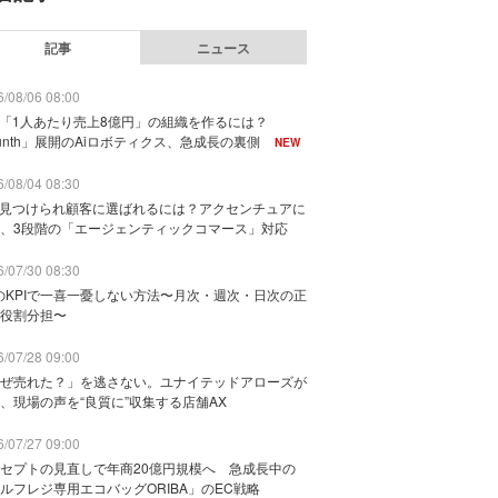
記事
ニュース
/08/06 08:00
で「1人あたり売上8億円」の組織を作るには？
unth」展開のAiロボティクス、急成長の裏側
NEW
/08/04 08:30
に見つけられ顧客に選ばれるには？アクセンチュアに
、3段階の「エージェンティックコマース」対応
/07/30 08:30
のKPIで一喜一憂しない方法〜月次・週次・日次の正
役割分担〜
/07/28 09:00
ぜ売れた？」を逃さない。ユナイテッドアローズが
、現場の声を“良質に”収集する店舗AX
/07/27 09:00
セプトの見直しで年商20億円規模へ 急成長中の
ルフレジ専用エコバッグORIBA」のEC戦略