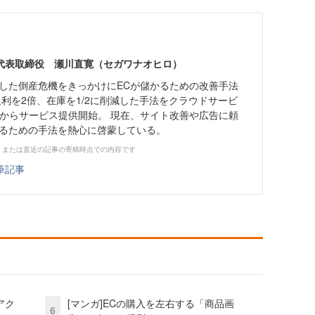
代表取締役 瀬川直寛（セガワナオヒロ）
験した倒産危機をきっかけにECが儲かるための改善手法
粗利を2倍、在庫を1/2に削減した手法をクラウドサービ
0月からサービス提供開始。 現在、サイト改善や広告に頼
なるための手法を熱心に啓蒙している。
、または直近の記事の寄稿時点での内容です
筆記事
アク
[マンガ]ECの購入を左右する「商品画
6