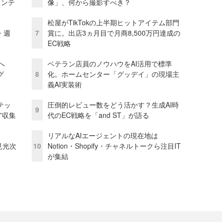
ェンテ
像」、何から撮影すべき？
松屋がTikTokの上半期ヒットアイテム部門
・週
7
賞に。出店3ヵ月目で月商8,500万円達成の
EC戦略
模へ
ベテラン店員のノウハウをAI活用で標準
グ
8
化。ホームセンター「グッデイ」の現場主
義AI実装術
テッ
圧倒的レビュー数をどう活かす？生成AI時
9
”収集
代のEC戦略を「and ST」が語る
リアルなAIエージェントの現在地は
逸見光次
10
Notion・Shopify・チャネルトークら注目IT
ド
が集結