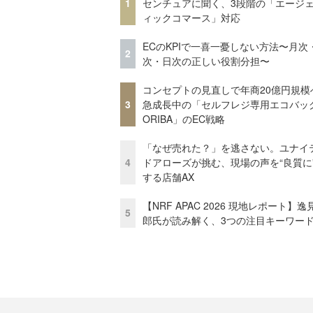
1
センチュアに聞く、3段階の「エージ
ィックコマース」対応
ECのKPIで一喜一憂しない方法〜月次
2
次・日次の正しい役割分担〜
コンセプトの見直しで年商20億円規
3
急成長中の「セルフレジ専用エコバッ
ORIBA」のEC戦略
「なぜ売れた？」を逃さない。ユナイ
4
ドアローズが挑む、現場の声を“良質に
する店舗AX
【NRF APAC 2026 現地レポート】
5
郎氏が読み解く、3つの注目キーワー