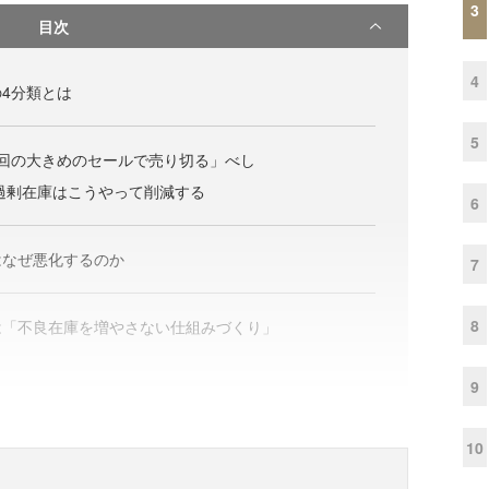
3
目次
4
4分類とは
5
回の大きめのセールで売り切る」べし
過剰在庫はこうやって削減する
6
はなぜ悪化するのか
7
8
は「不良在庫を増やさない仕組みづくり」
9
10