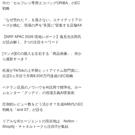
中の「セルフレジ専用エコバッグORIBA」のEC
戦略
「なぜ売れた？」を逃さない。ユナイテッドアロ
ーズが挑む、現場の声を“良質に”収集する店舗AX
【NRF APAC 2026 現地レポート】逸見光次郎氏
が読み解く、3つの注目キーワード
[マンガ]ECの購入を左右する「商品画像」、何か
ら撮影すべき？
松屋がTikTokの上半期ヒットアイテム部門賞に。
出店3ヵ月目で月商8,500万円達成のEC戦略
ベテラン店員のノウハウをAI活用で標準化。ホー
ムセンター「グッデイ」の現場主義AI実装術
圧倒的レビュー数をどう活かす？生成AI時代のEC
戦略を「and ST」が語る
リアルなAIエージェントの現在地は Notion・
Shopify・チャネルトークら注目ITが集結