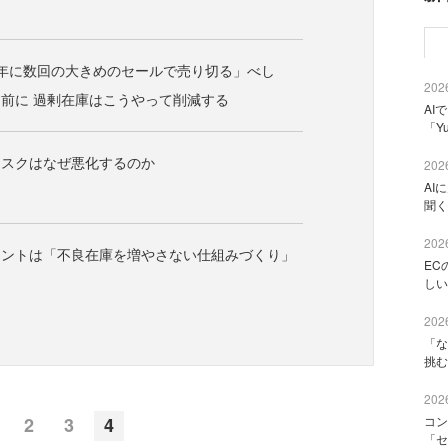
年に数回の大きめのセールで売り切る」べし
2026
前に 過剰在庫はこうやって削減する
AI
「Y
リスクはなぜ悪化するのか
2026
AI
聞く
2026
イントは「不良在庫を増やさない仕組みづくり」
EC
しい
2026
「な
挑む
2026
コン
2
3
4
「セ