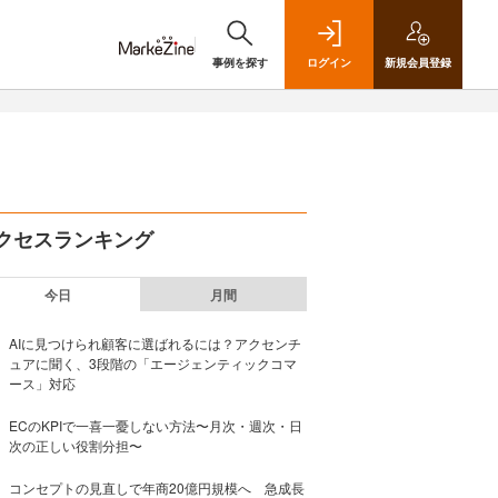
事例を探す
ログイン
新規
会員登録
クセスランキング
今日
月間
AIに見つけられ顧客に選ばれるには？アクセンチ
ュアに聞く、3段階の「エージェンティックコマ
ース」対応
ECのKPIで一喜一憂しない方法〜月次・週次・日
次の正しい役割分担〜
コンセプトの見直しで年商20億円規模へ 急成長