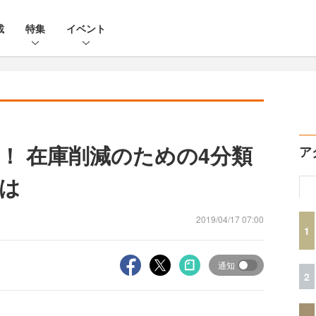
載
特集
イベント
！ 在庫削減のための4分類
ア
は
2019/04/17 07:00
1
通知
2