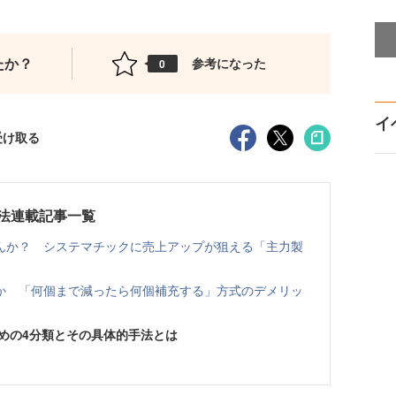
たか？
参考になった
0
イ
受け取る
法連載記事一覧
んか？ システマチックに売上アップが狙える「主力製
か 「何個まで減ったら何個補充する」方式のデメリッ
ための4分類とその具体的手法とは