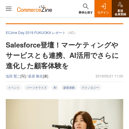
新規
事例を探す
ログイン
会員登録
ECzine Day 2019 FUKUOKA レポート
（AD）
Salesforce登壇！マーケティングや
サービスとも連携、AI活用でさらに
進化した顧客体験を
塩田 賢二
[写] /
萩原 敬生
[著]
2019/05/21 11:00
イベント
パーソナライズ
AI
顧客体験
テクノロジー