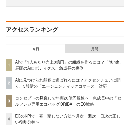
アクセスランキング
今日
月間
AIで「1人あたり売上8億円」の組織を作るには？「Yunth」
1
展開のAiロボティクス、急成長の裏側
AIに見つけられ顧客に選ばれるには？アクセンチュアに聞
2
く、3段階の「エージェンティックコマース」対応
コンセプトの見直しで年商20億円規模へ 急成長中の「セ
3
ルフレジ専用エコバッグORIBA」のEC戦略
ECのKPIで一喜一憂しない方法〜月次・週次・日次の正し
4
い役割分担〜