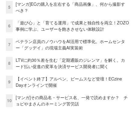
[マンガ]ECの購入を左右する「商品画像」、何から撮影す
5
べき？
「遊び心」と「育てる運用」で成果と独自性を両立！ZOZO
6
事例に学ぶ、ユーザーを飽きさせない体験設計
ベテラン店員のノウハウをAI活用で標準化。ホームセンタ
7
ー「グッデイ」の現場主義AI実装術
LTVに約30％差を生む「定期通販のジレンマ」を解く。カ
8
ード払い促進の変革を決済サービス開発者に聞く
【イベント終了】アルペン、ビームスなど登壇！ECzine
9
Dayオンラインで開催
[マンガ]その商品名・サービス名、一発で読めますか？ チ
10
ョピやまさんのネーミング苦労話