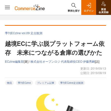
新規
事例を探す
ログイン
会員登録
季刊ECzine vol.09 定点観測
越境ECに学ぶ脱プラットフォーム依
存 未来につながる倉庫の選びかた
ECzine編集部
[著] /
株式会社オープンロジ 代表取締役CEO 伊藤秀嗣
[話]
更新日: 2019/09/13
公開日: 2019/08/19
物流
季刊ECzine
プレミアム記事
季刊ECzine定点観測