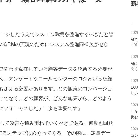
新
2026
ージしたうえでシステム環境を整備するべきだと語
AI
のCRMの実現のためにシステム整備同様欠かせな
「Y
2026
AI
フ問わず点在している顧客データを統合する必要が
聞く
ん、アンケートやコールセンターのログといった顧
2026
EC
も加える必要があります。どの施策のコンバージョ
しい
けでなく、どの顧客が、どんな施策から、どのよう
2026
にフォーカスしたデータも重要です」
「な
挑む
回して改善を積み重ねていくべきである。何度も回せ
2026
てるステップはめぐってくる。その際に、定量デー
コン