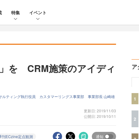
載
特集
イベント
」を CRM施策のアイディ
ア
サルティング執行役員 カスタマーリングス事業部 事業部長 山崎雄
1
更新日: 2019/11/03
公開日: 2019/10/11
2
季刊ECzine定点観測
通知
3