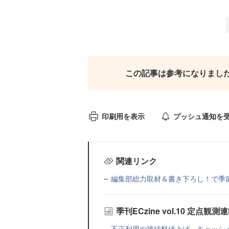
この記事は参考になりまし
印刷用を表示
プッシュ通知を
関連リンク
編集部総力取材＆書き下ろし！で季節に
季刊ECzine vol.10 定点観
不正利用や接続料値上げ キャッシ