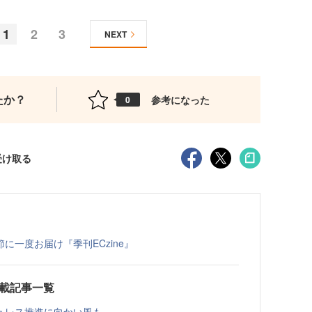
1
2
3
NEXT
たか？
参考になった
0
受け取る
一度お届け『季刊ECzine』
測連載記事一覧
ュレス推進に向かい風も