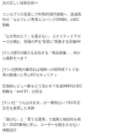
次の正しい役割分担〜
コンセプトの見直しで年商20億円規模へ 急成長
中の「セルフレジ専用エコバッグORIBA」のEC
戦略
「なぜ売れた？」を逃さない。ユナイテッドアロ
ーズが挑む、現場の声を“良質に”収集する店舗AX
[マンガ]ECの購入を左右する「商品画像」、何か
ら撮影すべき？
[マンガ]突然の爆売れは地獄への招待状？トド会
長の勘違いに学ぶECセキュリティ
圧倒的レビュー数をどう活かす？生成AI時代のEC
戦略を「and ST」が語る
[マンガ]「うちは大丈夫」が一番危ない？EC不正
注文を放置した末路
「遊び心」と「育てる運用」で成果と独自性を両
立！ZOZO事例に学ぶ、ユーザーを飽きさせない
体験設計