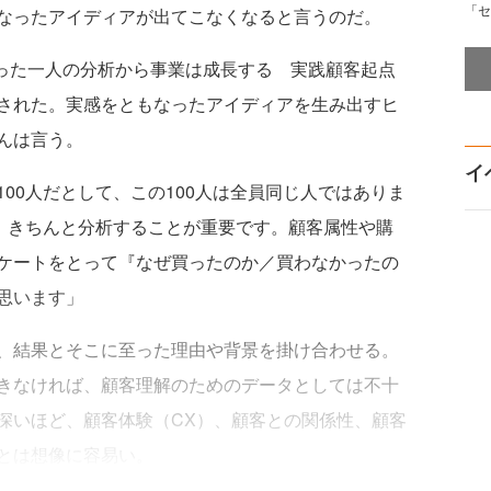
「セ
なったアイディアが出てこなくなると言うのだ。
たった一人の分析から事業は成長する 実践顧客起点
された。実感をともなったアイディアを生み出すヒ
んは言う。
イ
00人だとして、この100人は全員同じ人ではありま
を、きちんと分析することが重要です。顧客属性や購
ケートをとって『なぜ買ったのか／買わなかったの
思います」
、結果とそこに至った理由や背景を掛け合わせる。
きなければ、顧客理解のためのデータとしては不十
深いほど、顧客体験（CX）、顧客との関係性、顧客
とは想像に容易い。