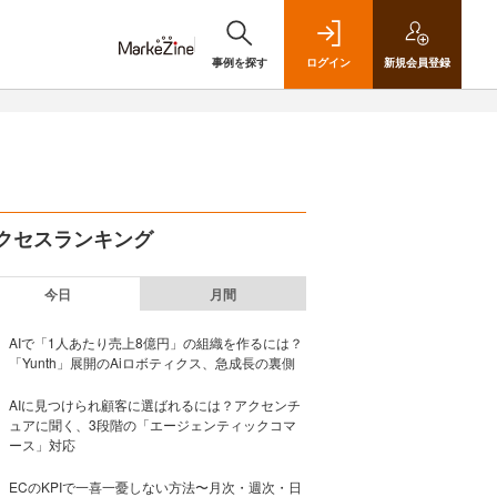
事例を探す
ログイン
新規
会員登録
クセスランキング
今日
月間
AIで「1人あたり売上8億円」の組織を作るには？
「Yunth」展開のAiロボティクス、急成長の裏側
AIに見つけられ顧客に選ばれるには？アクセンチ
ュアに聞く、3段階の「エージェンティックコマ
ース」対応
ECのKPIで一喜一憂しない方法〜月次・週次・日