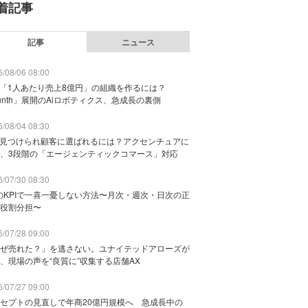
着記事
記事
ニュース
/08/06 08:00
で「1人あたり売上8億円」の組織を作るには？
unth」展開のAiロボティクス、急成長の裏側
/08/04 08:30
に見つけられ顧客に選ばれるには？アクセンチュアに
、3段階の「エージェンティックコマース」対応
/07/30 08:30
のKPIで一喜一憂しない方法〜月次・週次・日次の正
役割分担〜
/07/28 09:00
ぜ売れた？」を逃さない。ユナイテッドアローズが
、現場の声を“良質に”収集する店舗AX
/07/27 09:00
セプトの見直しで年商20億円規模へ 急成長中の