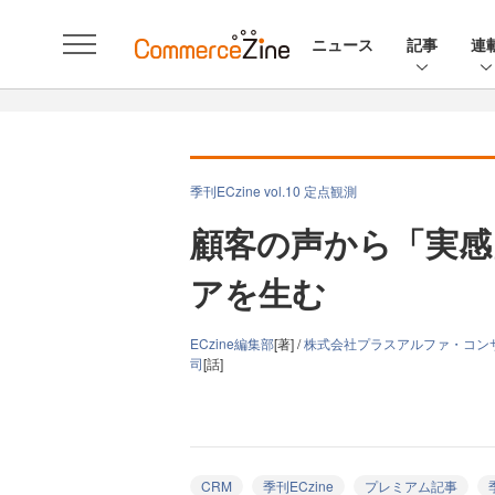
ニュース
記事
連
季刊ECzine vol.10 定点観測
顧客の声から「実感
アを生む
ECzine編集部
[著] /
株式会社プラスアルファ・コン
司
[話]
CRM
季刊ECzine
プレミアム記事