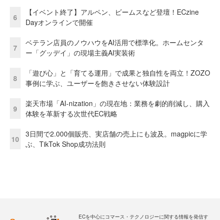
【イベント終了】アルペン、ビームスなど登壇！ECzine
6
Dayオンラインで開催
ベテラン店員のノウハウをAI活用で標準化。ホームセンタ
7
ー「グッデイ」の現場主義AI実装術
「遊び心」と「育てる運用」で成果と独自性を両立！ZOZO
8
事例に学ぶ、ユーザーを飽きさせない体験設計
楽天市場「AI-nization」の現在地：業務を劇的削減し、購入
9
体験を革新する次世代EC戦略
3日間で2.000個販売、実店舗の売上にも波及。magpicに学
10
ぶ、TikTok Shop成功法則
ECを中心にコマース・テクノロジーに関する情報を発信す