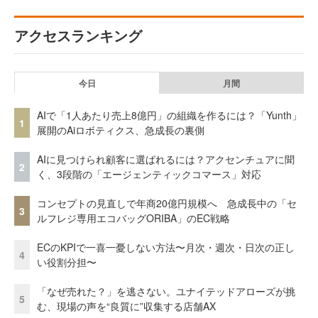
アクセスランキング
今日
月間
AIで「1人あたり売上8億円」の組織を作るには？「Yunth」
1
展開のAiロボティクス、急成長の裏側
AIに見つけられ顧客に選ばれるには？アクセンチュアに聞
2
く、3段階の「エージェンティックコマース」対応
コンセプトの見直しで年商20億円規模へ 急成長中の「セ
3
ルフレジ専用エコバッグORIBA」のEC戦略
ECのKPIで一喜一憂しない方法〜月次・週次・日次の正し
4
い役割分担〜
「なぜ売れた？」を逃さない。ユナイテッドアローズが挑
5
む、現場の声を“良質に”収集する店舗AX