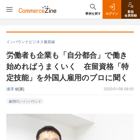
新規
事例を探す
ログイン
会員登録
インバウンドビジネス最前線
労働者も企業も「自分都合」で働き
始めればうまくいく 在留資格「特
定技能」を外国人雇用のプロに聞く
浦澤 修
[著]
2020/01/08 08:00
越境EC／インバウンド