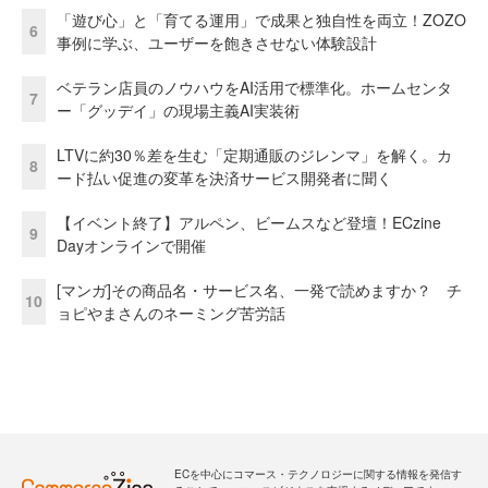
「遊び心」と「育てる運用」で成果と独自性を両立！ZOZO
6
事例に学ぶ、ユーザーを飽きさせない体験設計
ベテラン店員のノウハウをAI活用で標準化。ホームセンタ
7
ー「グッデイ」の現場主義AI実装術
LTVに約30％差を生む「定期通販のジレンマ」を解く。カ
8
ード払い促進の変革を決済サービス開発者に聞く
【イベント終了】アルペン、ビームスなど登壇！ECzine
9
Dayオンラインで開催
[マンガ]その商品名・サービス名、一発で読めますか？ チ
10
ョピやまさんのネーミング苦労話
ECを中心にコマース・テクノロジーに関する情報を発信す