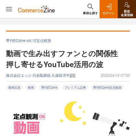
新規
事例を探す
ログイン
会員登録
季刊ECzine vol.12定点観測
動画で生み出すファンとの関係性
押し寄せるYouTube活用の波
株式会社エッジ 代表取締役 久保田洋平
[話]
2020/04/10 07:00
動画広告
動画
季刊ECzine
プレミアム記事
季刊ECzine定点観測