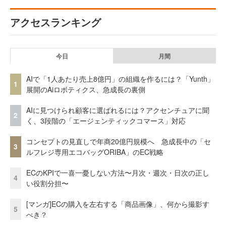
アクセスランキング
今日
月間
AIで「1人あたり売上8億円」の組織を作るには？「Yunth」
1
展開のAiロボティクス、急成長の裏側
AIに見つけられ顧客に選ばれるには？アクセンチュアに聞
2
く、3段階の「エージェンティックコマース」対応
コンセプトの見直しで年商20億円規模へ 急成長中の「セ
3
ルフレジ専用エコバッグORIBA」のEC戦略
ECのKPIで一喜一憂しない方法〜月次・週次・日次の正し
4
い役割分担〜
[マンガ]ECの購入を左右する「商品画像」、何から撮影す
5
べき？