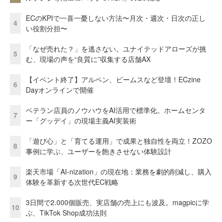
ECのKPIで一喜一憂しない方法〜月次・週次・日次の正し
4
い役割分担〜
「なぜ売れた？」を逃さない。ユナイテッドアローズが挑
5
む、現場の声を“良質に”収集する店舗AX
【イベント終了】アルペン、ビームスなど登壇！ECzine
6
Dayオンラインで開催
ベテラン店員のノウハウをAI活用で標準化。ホームセンタ
7
ー「グッデイ」の現場主義AI実装術
「遊び心」と「育てる運用」で成果と独自性を両立！ZOZO
8
事例に学ぶ、ユーザーを飽きさせない体験設計
楽天市場「AI-nization」の現在地：業務を劇的削減し、購入
9
体験を革新する次世代EC戦略
3日間で2.000個販売、実店舗の売上にも波及。magpicに学
10
ぶ、TikTok Shop成功法則