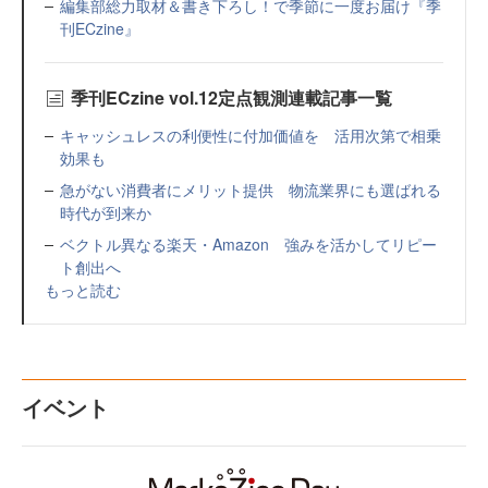
編集部総力取材＆書き下ろし！で季節に一度お届け『季
刊ECzine』
季刊ECzine vol.12定点観測連載記事一覧
キャッシュレスの利便性に付加価値を 活用次第で相乗
効果も
急がない消費者にメリット提供 物流業界にも選ばれる
時代が到来か
ベクトル異なる楽天・Amazon 強みを活かしてリピー
ト創出へ
もっと読む
イベント