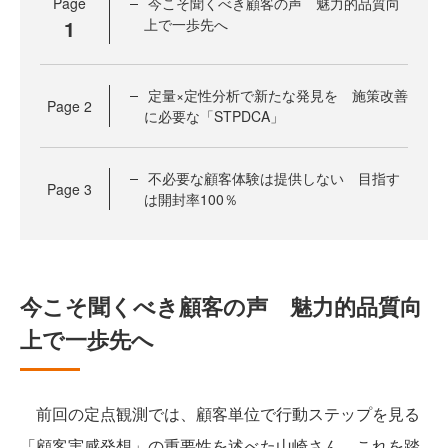
Page
今こそ聞くべき顧客の声 魅力的品質向
1
上で一歩先へ
定量×定性分析で新たな発見を 施策改善
Page
2
に必要な「STPDCA」
不必要な顧客体験は提供しない 目指す
Page
3
は開封率100％
今こそ聞くべき顧客の声 魅力的品質向
上で一歩先へ
前回の定点観測では、顧客単位で行動ステップを見る
「顧客実感発想」の重要性を述べた山崎さん。これを踏