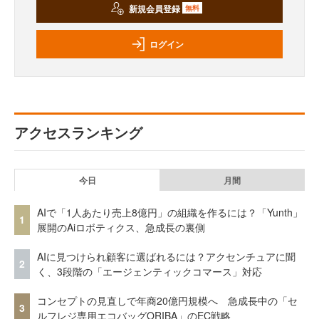
新規会員登録
無料
ログイン
アクセスランキング
今日
月間
AIで「1人あたり売上8億円」の組織を作るには？「Yunth」
1
展開のAiロボティクス、急成長の裏側
AIに見つけられ顧客に選ばれるには？アクセンチュアに聞
2
く、3段階の「エージェンティックコマース」対応
コンセプトの見直しで年商20億円規模へ 急成長中の「セ
3
ルフレジ専用エコバッグORIBA」のEC戦略