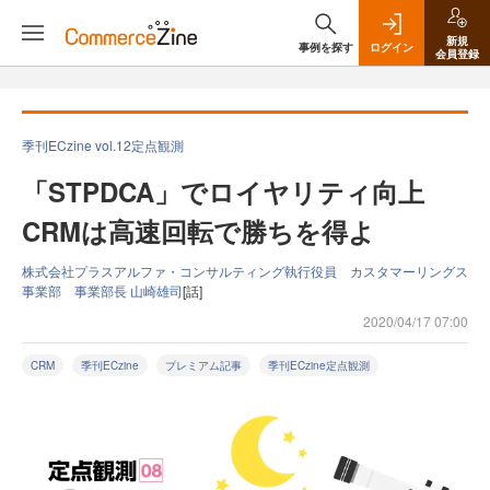
新規
事例を探す
ログイン
会員登録
季刊ECzine vol.12定点観測
「STPDCA」でロイヤリティ向上
CRMは高速回転で勝ちを得よ
株式会社プラスアルファ・コンサルティング執行役員 カスタマーリングス
事業部 事業部長 山崎雄司
[話]
2020/04/17 07:00
CRM
季刊ECzine
プレミアム記事
季刊ECzine定点観測