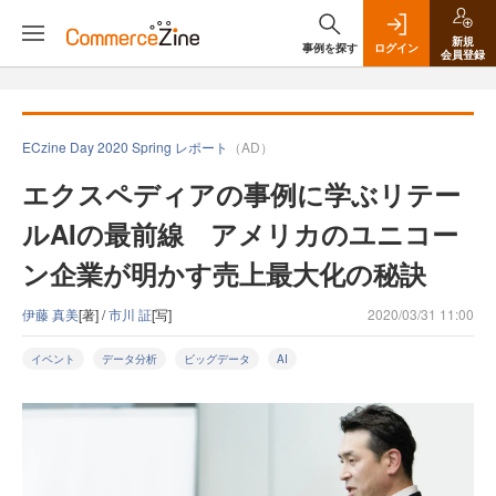
新規
事例を探す
ログイン
会員登録
ECzine Day 2020 Spring レポート
（AD）
エクスペディア‎の事例に学ぶリテー
ルAIの最前線 アメリカのユニコー
ン企業が明かす売上最大化の秘訣
伊藤 真美
[著] /
市川 証
[写]
2020/03/31 11:00
イベント
データ分析
ビッグデータ
AI