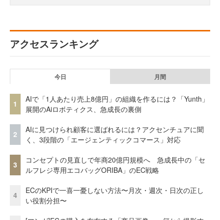
アクセスランキング
今日
月間
AIで「1人あたり売上8億円」の組織を作るには？「Yunth」
1
展開のAiロボティクス、急成長の裏側
AIに見つけられ顧客に選ばれるには？アクセンチュアに聞
2
く、3段階の「エージェンティックコマース」対応
コンセプトの見直しで年商20億円規模へ 急成長中の「セ
3
ルフレジ専用エコバッグORIBA」のEC戦略
ECのKPIで一喜一憂しない方法〜月次・週次・日次の正し
4
い役割分担〜