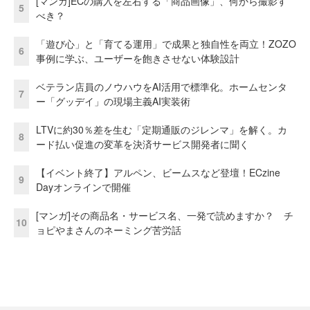
[マンガ]ECの購入を左右する「商品画像」、何から撮影す
5
べき？
「遊び心」と「育てる運用」で成果と独自性を両立！ZOZO
6
事例に学ぶ、ユーザーを飽きさせない体験設計
ベテラン店員のノウハウをAI活用で標準化。ホームセンタ
7
ー「グッデイ」の現場主義AI実装術
LTVに約30％差を生む「定期通販のジレンマ」を解く。カ
8
ード払い促進の変革を決済サービス開発者に聞く
【イベント終了】アルペン、ビームスなど登壇！ECzine
9
Dayオンラインで開催
[マンガ]その商品名・サービス名、一発で読めますか？ チ
10
ョピやまさんのネーミング苦労話