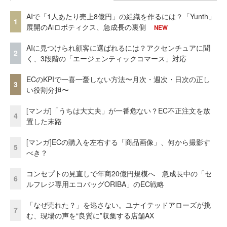
AIで「1人あたり売上8億円」の組織を作るには？「Yunth」
1
展開のAiロボティクス、急成長の裏側
NEW
AIに見つけられ顧客に選ばれるには？アクセンチュアに聞
2
く、3段階の「エージェンティックコマース」対応
ECのKPIで一喜一憂しない方法〜月次・週次・日次の正し
3
い役割分担〜
[マンガ]「うちは大丈夫」が一番危ない？EC不正注文を放
4
置した末路
[マンガ]ECの購入を左右する「商品画像」、何から撮影す
5
べき？
コンセプトの見直しで年商20億円規模へ 急成長中の「セ
6
ルフレジ専用エコバッグORIBA」のEC戦略
「なぜ売れた？」を逃さない。ユナイテッドアローズが挑
7
む、現場の声を“良質に”収集する店舗AX