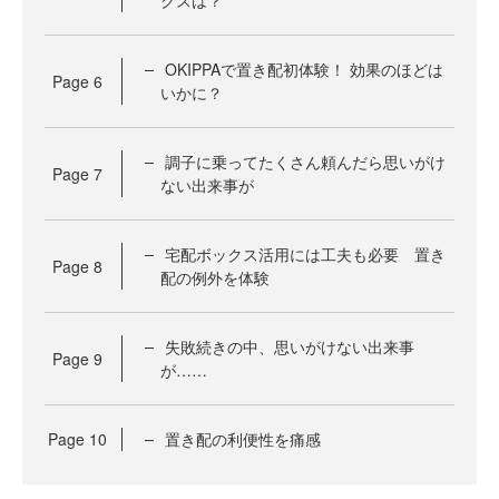
クスは？
OKIPPAで置き配初体験！ 効果のほどは
Page
6
いかに？
調子に乗ってたくさん頼んだら思いがけ
Page
7
ない出来事が
宅配ボックス活用には工夫も必要 置き
Page
8
配の例外を体験
失敗続きの中、思いがけない出来事
Page
9
が……
Page
10
置き配の利便性を痛感