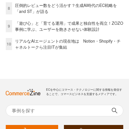
圧倒的レビュー数をどう活かす？生成AI時代のEC戦略を
8
「and ST」が語る
「遊び心」と「育てる運用」で成果と独自性を両立！ZOZO
9
事例に学ぶ、ユーザーを飽きさせない体験設計
リアルなAIエージェントの現在地は Notion・Shopify・チ
10
ャネルトークら注目ITが集結
ECを中心にコマース・テクノロジーに関する情報を発信す
ることで、コマースビジネスを支援するメディアです。