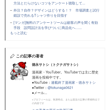
方法とだらけないコツをアンケート聴取して...
外注？自作？デザインはどうする！？ 市場調査と試行
錯誤で売れるTシャツ作りを目指す
[マンガ]無料のアンケートツールは顧客の声を聞く有効
手段 設問設計法を学びついに商品化へ…...
もっと読む
この記事の著者
徳永サトシ（トクナガサトシ）
漫画家・YouTuber。YouTubeでは主に歴史
漫画を投稿中です。
●YouTube：
連載終了漫画家・徳永サトシ
●Twitter：
@tokunaga0621
●メール...
※プロフィールは、執筆時点、または直近の記事の寄稿時点で
の内容です