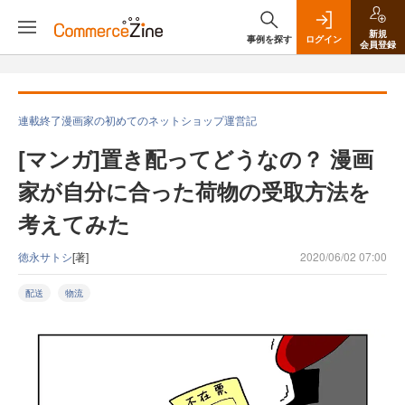
新規
事例を探す
ログイン
会員登録
連載終了漫画家の初めてのネットショップ運営記
[マンガ]置き配ってどうなの？ 漫画
家が自分に合った荷物の受取方法を
考えてみた
徳永サトシ
[著]
2020/06/02 07:00
配送
物流