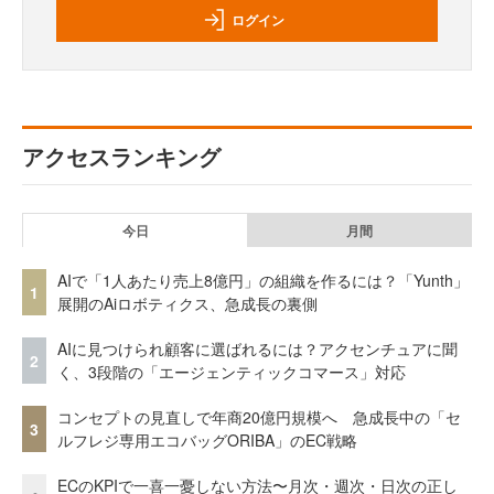
ログイン
アクセスランキング
今日
月間
AIで「1人あたり売上8億円」の組織を作るには？「Yunth」
1
展開のAiロボティクス、急成長の裏側
AIに見つけられ顧客に選ばれるには？アクセンチュアに聞
2
く、3段階の「エージェンティックコマース」対応
コンセプトの見直しで年商20億円規模へ 急成長中の「セ
3
ルフレジ専用エコバッグORIBA」のEC戦略
ECのKPIで一喜一憂しない方法〜月次・週次・日次の正し