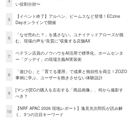
4
い役割分担〜
【イベント終了】アルペン、ビームスなど登壇！ECzine
5
Dayオンラインで開催
「なぜ売れた？」を逃さない。ユナイテッドアローズが挑
6
む、現場の声を“良質に”収集する店舗AX
ベテラン店員のノウハウをAI活用で標準化。ホームセンタ
7
ー「グッデイ」の現場主義AI実装術
「遊び心」と「育てる運用」で成果と独自性を両立！ZOZO
8
事例に学ぶ、ユーザーを飽きさせない体験設計
[マンガ]ECの購入を左右する「商品画像」、何から撮影す
9
べき？
【NRF APAC 2026 現地レポート】逸見光次郎氏が読み解
10
く、3つの注目キーワード