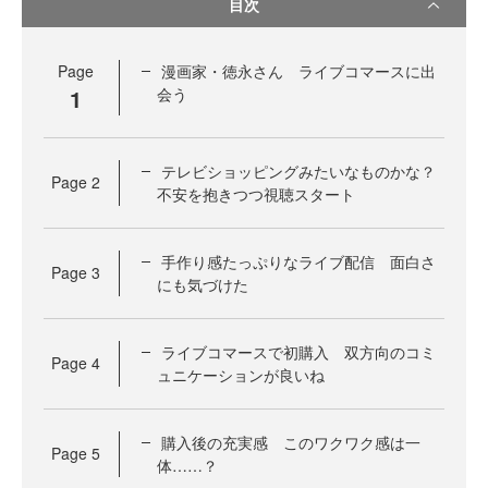
目次
Page
漫画家・徳永さん ライブコマースに出
1
会う
テレビショッピングみたいなものかな？
Page
2
不安を抱きつつ視聴スタート
手作り感たっぷりなライブ配信 面白さ
Page
3
にも気づけた
ライブコマースで初購入 双方向のコミ
Page
4
ュニケーションが良いね
購入後の充実感 このワクワク感は一
Page
5
体……？