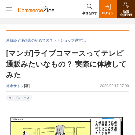
新規
事例を探す
ログイン
会員登録
連載終了漫画家の初めてのネットショップ運営記
[マンガ]ライブコマースってテレビ
通販みたいなもの？ 実際に体験して
みた
徳永サトシ
[著]
2020/09/17 07:00
ライブコマース