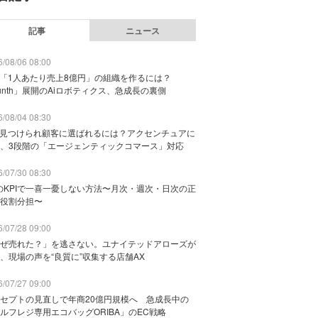
記事
ニュース
/08/06 08:00
で「1人あたり売上8億円」の組織を作るには？
unth」展開のAiロボティクス、急成長の裏側
/08/04 08:30
に見つけられ顧客に選ばれるには？アクセンチュアに
、3段階の「エージェンティックコマース」対応
/07/30 08:30
のKPIで一喜一憂しない方法〜月次・週次・日次の正
役割分担〜
/07/28 09:00
ぜ売れた？」を逃さない。ユナイテッドアローズが
、現場の声を“良質に”収集する店舗AX
/07/27 09:00
セプトの見直しで年商20億円規模へ 急成長中の
ルフレジ専用エコバッグORIBA」のEC戦略