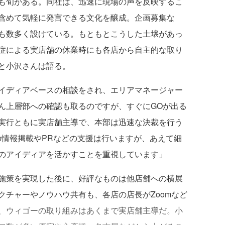
も旬がある。同社は、迅速に現場の声を反映するこ
含めて気軽に発言できる文化を醸成。企画募集な
も数多く設けている。もともとこうした土壌があっ
症による実店舗の休業時にも各店から自主的な取り
と小沢さんは語る。
イディアベースの相談をされ、エリアマネージャー
ん上層部への確認も取るのですが、すぐにGOが出る
実行ともに実店舗主導で、本部は迅速な決裁を行う
の情報掲載やPRなどの支援は行いますが、あえて細
のアイディアを活かすことを重視しています」
施策を実現した後に、好評なものは他店舗への横展
クチャーやノウハウ共有も、各店の店長がZoomなど
、ウィゴーの取り組みはあくまで実店舗主導だ。小