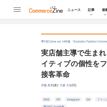
ニュース
記事
連
季刊ECzine vol.14特集「Evolution Fashi
実店舗主導で生まれ
イティブの個性をフ
接客革命
伊藤 真美
[著] /
大森 大祐
[写]
SNS
VR
Instagram
DX
ファッ
季刊ECzine特集