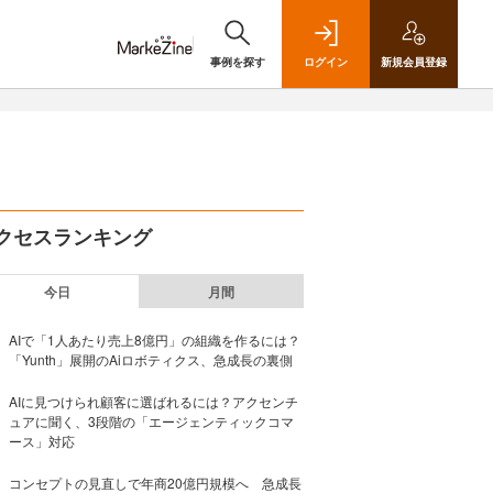
事例を探す
ログイン
新規
会員登録
クセスランキング
今日
月間
AIで「1人あたり売上8億円」の組織を作るには？
「Yunth」展開のAiロボティクス、急成長の裏側
AIに見つけられ顧客に選ばれるには？アクセンチ
ュアに聞く、3段階の「エージェンティックコマ
ース」対応
コンセプトの見直しで年商20億円規模へ 急成長