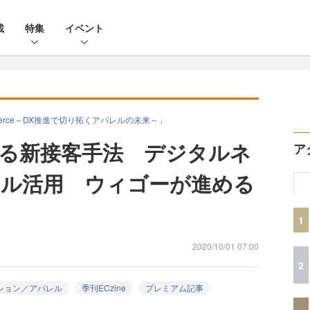
載
特集
イベント
on Commerce～DX推進で切り拓くアパレルの未来～」
る新接客手法 デジタルネ
ア
ル活用 ウィゴーが進める
1
2020/10/01 07:00
2
ション／アパレル
季刊ECzine
プレミアム記事