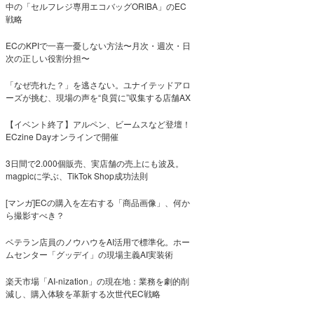
中の「セルフレジ専用エコバッグORIBA」のEC
戦略
ECのKPIで一喜一憂しない方法〜月次・週次・日
次の正しい役割分担〜
「なぜ売れた？」を逃さない。ユナイテッドアロ
ーズが挑む、現場の声を“良質に”収集する店舗AX
【イベント終了】アルペン、ビームスなど登壇！
ECzine Dayオンラインで開催
3日間で2.000個販売、実店舗の売上にも波及。
magpicに学ぶ、TikTok Shop成功法則
[マンガ]ECの購入を左右する「商品画像」、何か
ら撮影すべき？
ベテラン店員のノウハウをAI活用で標準化。ホー
ムセンター「グッデイ」の現場主義AI実装術
楽天市場「AI-nization」の現在地：業務を劇的削
減し、購入体験を革新する次世代EC戦略