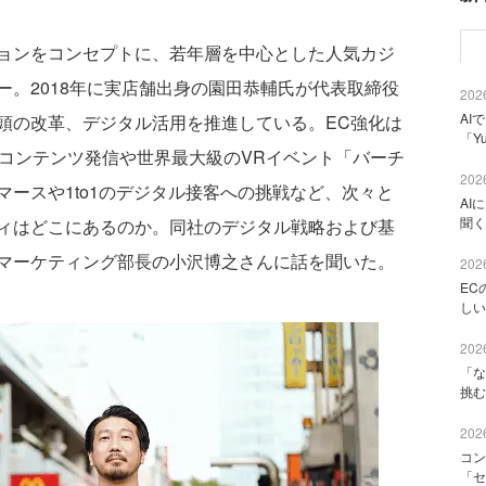
ョンをコンセプトに、若年層を中心とした人気カジ
。2018年に実店舗出身の園田恭輔氏が代表取締役
2026
AI
頭の改革、デジタル活用を推進している。EC強化は
「Y
したコンテンツ発信や世界最大級のVRイベント「バーチ
2026
ースや1to1のデジタル接客への挑戦など、次々と
AI
聞く
ィはどこにあるのか。同社のデジタル戦略および基
マーケティング部長の小沢博之さんに話を聞いた。
2026
EC
しい
2026
「な
挑む
2026
コン
「セ