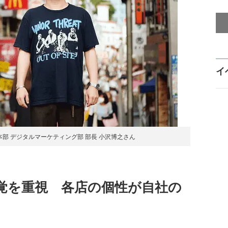
イ
本部 デジタルマーケティング部 部長 小沢博之さん
覚を重視 各店の個性が自社の