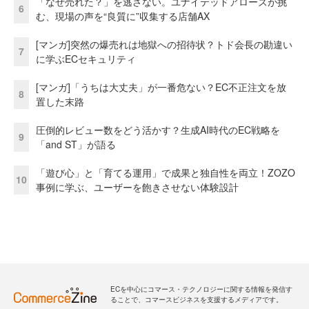
「なぜ売れた？」を逃さない。ユナイテッドアローズが挑
6
む、現場の声を“良質に”収集する店舗AX
[マンガ]突然の爆売れは地獄への招待状？トド会長の勘違い
7
に学ぶECセキュリティ
[マンガ]「うちは大丈夫」が一番危ない？EC不正注文を放
8
置した末路
圧倒的レビュー数をどう活かす？生成AI時代のEC戦略を
9
「and ST」が語る
「遊び心」と「育てる運用」で成果と独自性を両立！ZOZO
10
事例に学ぶ、ユーザーを飽きさせない体験設計
ECを中心にコマース・テクノロジーに関する情報を発信す
ることで、コマースビジネスを支援するメディアです。