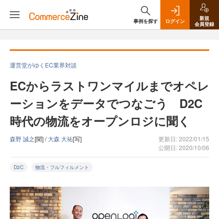
新規
事例を探す
ログイン
会員登録
運営堂がゆくEC業界対談
ECからラストワンマイルまでオペレ
ーションをデータでつなごう D2C
時代の物流をオープンロジに聞く
森野 誠之
[聞] /
大森 大祐
[写]
更新日: 2022/01/15
公開日: 2020/10/06
D2C
物流・フルフィルメント