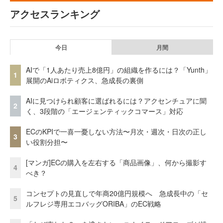
アクセスランキング
今日
月間
AIで「1人あたり売上8億円」の組織を作るには？「Yunth」
1
展開のAiロボティクス、急成長の裏側
AIに見つけられ顧客に選ばれるには？アクセンチュアに聞
2
く、3段階の「エージェンティックコマース」対応
ECのKPIで一喜一憂しない方法〜月次・週次・日次の正し
3
い役割分担〜
[マンガ]ECの購入を左右する「商品画像」、何から撮影す
4
べき？
コンセプトの見直しで年商20億円規模へ 急成長中の「セ
5
ルフレジ専用エコバッグORIBA」のEC戦略