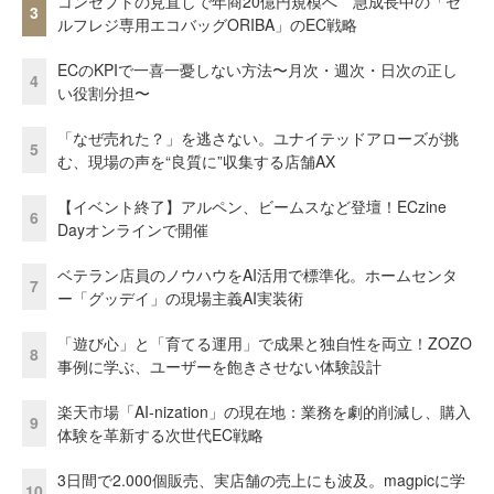
コンセプトの見直しで年商20億円規模へ 急成長中の「セ
3
ルフレジ専用エコバッグORIBA」のEC戦略
ECのKPIで一喜一憂しない方法〜月次・週次・日次の正し
4
い役割分担〜
「なぜ売れた？」を逃さない。ユナイテッドアローズが挑
5
む、現場の声を“良質に”収集する店舗AX
【イベント終了】アルペン、ビームスなど登壇！ECzine
6
Dayオンラインで開催
ベテラン店員のノウハウをAI活用で標準化。ホームセンタ
7
ー「グッデイ」の現場主義AI実装術
「遊び心」と「育てる運用」で成果と独自性を両立！ZOZO
8
事例に学ぶ、ユーザーを飽きさせない体験設計
楽天市場「AI-nization」の現在地：業務を劇的削減し、購入
9
体験を革新する次世代EC戦略
3日間で2.000個販売、実店舗の売上にも波及。magpicに学
10