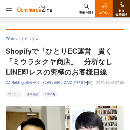
新規
事例を探す
ログイン
会員登録
ECホットトピックス
Shopifyで「ひとりEC運営」貫く
「ミウラタクヤ商店」 分析なし
LINE即レスの究極のお客様目線
XA Holdings株式会社 代表取締役／CAIO 河野貴伸
[聞]
2020/10/12 07:00
ブランド
健康食品
Shopify