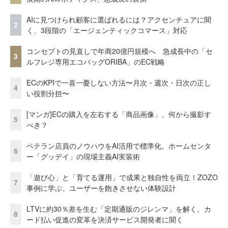
AIに見つけられ顧客に選ばれるには？アクセンチュアに聞
2
く、3段階の「エージェンティックコマース」対応
コンセプトの見直しで年商20億円規模へ 急成長中の「セ
3
ルフレジ専用エコバッグORIBA」のEC戦略
ECのKPIで一喜一憂しない方法〜月次・週次・日次の正し
4
い役割分担〜
[マンガ]ECの購入を左右する「商品画像」、何から撮影す
5
べき？
ベテラン店員のノウハウをAI活用で標準化。ホームセンタ
6
ー「グッデイ」の現場主義AI実装術
「遊び心」と「育てる運用」で成果と独自性を両立！ZOZO
7
事例に学ぶ、ユーザーを飽きさせない体験設計
LTVに約30％差を生む「定期通販のジレンマ」を解く。カ
8
ード払い促進の変革を決済サービス開発者に聞く