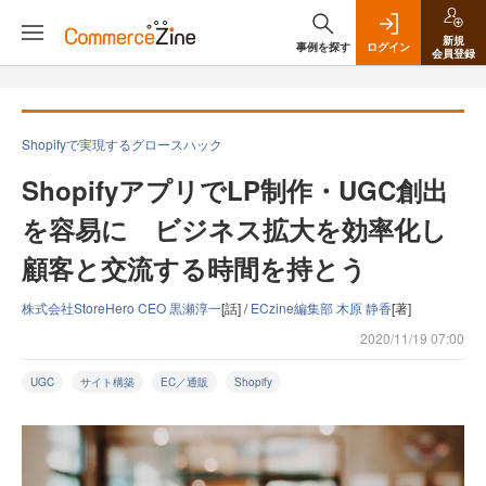
新規
事例を探す
ログイン
会員登録
Shopifyで実現するグロースハック
ShopifyアプリでLP制作・UGC創出
を容易に ビジネス拡大を効率化し
顧客と交流する時間を持とう
株式会社StoreHero CEO 黒瀬淳一
[話] /
ECzine編集部 木原 静香
[著]
2020/11/19 07:00
UGC
サイト構築
EC／通販
Shopify