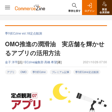
新規
事例を探す
ログイン
会員登録
季刊ECzine vol.18定点観測
OMO推進の潤滑油 実店舗を輝かせ
るアプリの活用方法
金子 洋平
[話] /
ECzine編集部 髙橋 希望
[著]
2021/10/26 07:00
アプリ
OMO
季刊ECzine
プレミアム記事
季刊ECzine定点観測