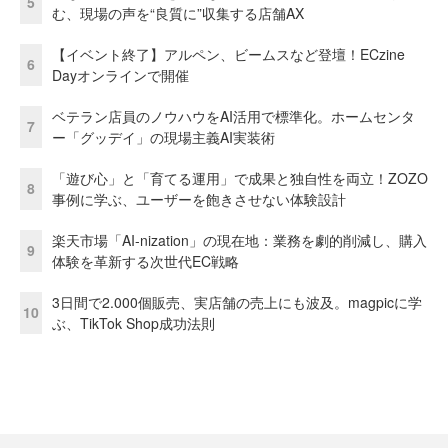
5
む、現場の声を“良質に”収集する店舗AX
【イベント終了】アルペン、ビームスなど登壇！ECzine
6
Dayオンラインで開催
ベテラン店員のノウハウをAI活用で標準化。ホームセンタ
7
ー「グッデイ」の現場主義AI実装術
「遊び心」と「育てる運用」で成果と独自性を両立！ZOZO
8
事例に学ぶ、ユーザーを飽きさせない体験設計
楽天市場「AI-nization」の現在地：業務を劇的削減し、購入
9
体験を革新する次世代EC戦略
3日間で2.000個販売、実店舗の売上にも波及。magpicに学
10
ぶ、TikTok Shop成功法則