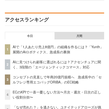
アクセスランキング
今日
月間
AIで「1人あたり売上8億円」の組織を作るには？「Yunth」
1
展開のAiロボティクス、急成長の裏側
AIに見つけられ顧客に選ばれるには？アクセンチュアに聞
2
く、3段階の「エージェンティックコマース」対応
コンセプトの見直しで年商20億円規模へ 急成長中の「セ
3
ルフレジ専用エコバッグORIBA」のEC戦略
ECのKPIで一喜一憂しない方法〜月次・週次・日次の正し
4
い役割分担〜
「なぜ売れた？」を逃さない。ユナイテッドアローズが挑