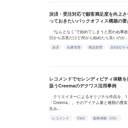
決済・受注対応で顧客満足度を向上さ
っておきたいバックオフィス構築の要
“なんとなく”で始めてしまうと思わぬ事故
日から店長だけど何から始めたら良いのか……
決済
在庫管理
商品管理
自社ECサ
レコメンドでセレンディピティ体験を提
扱うCreemaのデクワス活用事例
クリエイターによるオリジナル作品を、1,
「Creema」。そのアイテム量と種類の豊
生み...
レコメンド
CtoC
顧客体験（CX）