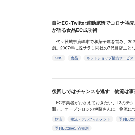
自社EC×Twitter連動施策でコロナ禍
が語る食品EC成功術
代々茨城県鹿嶋市で和菓子屋を営み、202
舗。2007年に脱サラし同社の7代目店主とな
SNS
食品
ネットショップ構築サービス
後回しではチャンスを逃す 物流は事
EC事業者がおさえておきたい、13のテ
測」。オープンロジの伊藤さんに、物流につい
物流
物流・フルフィルメント
季刊ECzi
季刊ECzine定点観測