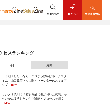
事例を探す
ログイン
新規
会員登録
クセスランキング
今日
月間
「下剋上したいなら、これから数年はボーナスタ
イム」山口義宏さんに聞くマーケターのスキルア
ップ
NEW
ヤシノミ洗剤は「看板商品に傷が付いた状態」か
らいかに復活したのか？戦略とプロセスを聞く
NEW