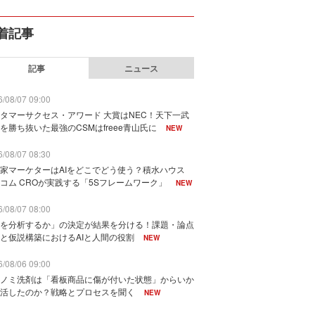
着記事
記事
ニュース
/08/07 09:00
タマーサクセス・アワード 大賞はNEC！天下一武
を勝ち抜いた最強のCSMはfreee青山氏に
NEW
/08/07 08:30
家マーケターはAIをどこでどう使う？積水ハウス
コム CROが実践する「5Sフレームワーク」
NEW
/08/07 08:00
を分析するか」の決定が結果を分ける！課題・論点
と仮説構築におけるAIと人間の役割
NEW
/08/06 09:00
ノミ洗剤は「看板商品に傷が付いた状態」からいか
活したのか？戦略とプロセスを聞く
NEW