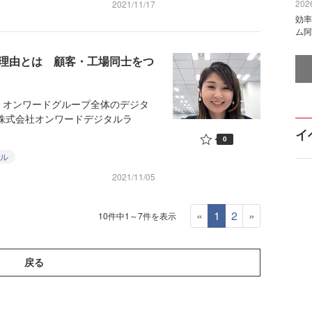
2026
2021/11/17
効率
ム阿
む理由とは 顧客・工場同士をつ
オンワードグループ全体のデジタ
た株式会社オンワードデジタルラ
イ
0
ル
2021/11/05
«
1
2
»
10件中1～7件を表示
戻る