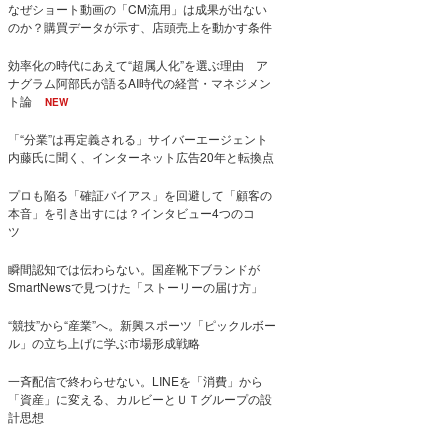
なぜショート動画の「CM流用」は成果が出ない
のか？購買データが示す、店頭売上を動かす条件
効率化の時代にあえて“超属人化”を選ぶ理由 ア
ナグラム阿部氏が語るAI時代の経営・マネジメン
ト論
NEW
「“分業”は再定義される」サイバーエージェント
内藤氏に聞く、インターネット広告20年と転換点
プロも陥る「確証バイアス」を回避して「顧客の
本音」を引き出すには？インタビュー4つのコ
ツ
瞬間認知では伝わらない。国産靴下ブランドが
SmartNewsで見つけた「ストーリーの届け方」
“競技”から“産業”へ。新興スポーツ「ピックルボー
ル」の立ち上げに学ぶ市場形成戦略
一斉配信で終わらせない。LINEを「消費」から
「資産」に変える、カルビーとＵＴグループの設
計思想