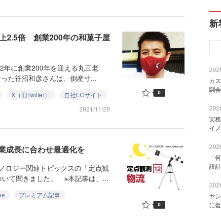
新
売上2.5倍 創業200年の和菓子屋
2年に創業200年を迎える丸三老
2026
った笹沼和彦さんは、倒産寸...
カス
闘会
0
X（旧Twitter）
自社ECサイト
2026
2021/11/29
実務
イノ
2026
業成長に合わせ最適化を
「何
設計
クノロジー関連トピックスの「定点観
て聞きました。 ※本記事は、...
2026
ne
プレミアム記事
ヤシ
に復
0