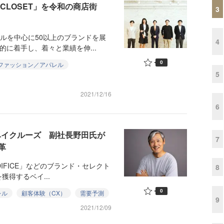
CLOSET」を令和の商店街
3
ルを中心に50以上のブランドを展
4
的に着手し、着々と業績を伸...
0
ファッション／アパレル
5
2021/12/16
6
ベイクルーズ 副社長野田氏が
7
革
EDIFICE」などのブランド・セレクト
8
得するベイ...
0
レル
顧客体験（CX）
需要予測
9
2021/12/09