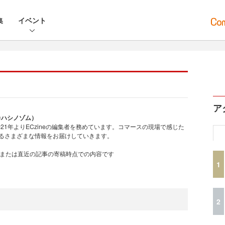
集
イベント
ア
タカハシノゾム）
21年よりECzineの編集者を務めています。コマースの現場で感じた
するさまざまな情報をお届けしていきます。
、または直近の記事の寄稿時点での内容です
1
2