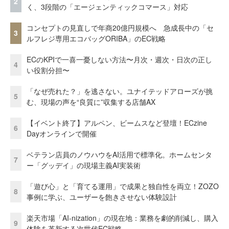
2
く、3段階の「エージェンティックコマース」対応
コンセプトの見直しで年商20億円規模へ 急成長中の「セ
3
ルフレジ専用エコバッグORIBA」のEC戦略
ECのKPIで一喜一憂しない方法〜月次・週次・日次の正し
4
い役割分担〜
「なぜ売れた？」を逃さない。ユナイテッドアローズが挑
5
む、現場の声を“良質に”収集する店舗AX
【イベント終了】アルペン、ビームスなど登壇！ECzine
6
Dayオンラインで開催
ベテラン店員のノウハウをAI活用で標準化。ホームセンタ
7
ー「グッデイ」の現場主義AI実装術
「遊び心」と「育てる運用」で成果と独自性を両立！ZOZO
8
事例に学ぶ、ユーザーを飽きさせない体験設計
楽天市場「AI-nization」の現在地：業務を劇的削減し、購入
9
体験を革新する次世代EC戦略