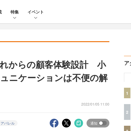
載
特集
イベント
れからの顧客体験設計 小
ア
ュニケーションは不便の解
1
2022/01/05 11:00
2
／アパレル
通知
3