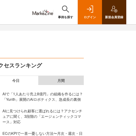
事例を探す
ログイン
新規
会員登録
クセスランキング
今日
月間
AIで「1人あたり売上8億円」の組織を作るには？
「Yunth」展開のAiロボティクス、急成長の裏側
AIに見つけられ顧客に選ばれるには？アクセンチ
ュアに聞く、3段階の「エージェンティックコマ
ース」対応
ECのKPIで一喜一憂しない方法〜月次・週次・日