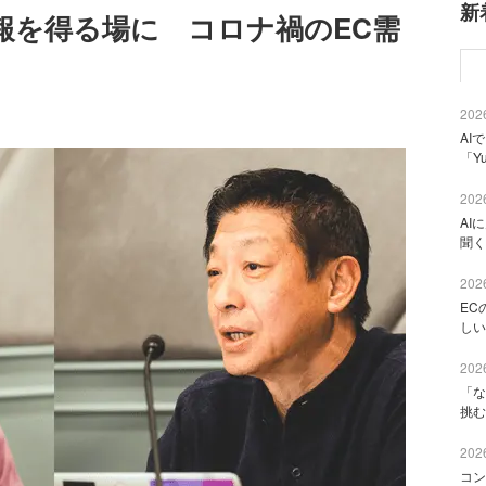
新
報を得る場に コロナ禍のEC需
2026
AI
「Y
2026
AI
聞く
2026
EC
しい
2026
「な
挑む
2026
コン