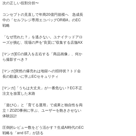
次の正しい役割分担〜
コンセプトの見直しで年商20億円規模へ 急成長
中の「セルフレジ専用エコバッグORIBA」のEC
戦略
「なぜ売れた？」を逃さない。ユナイテッドアロ
ーズが挑む、現場の声を“良質に”収集する店舗AX
[マンガ]ECの購入を左右する「商品画像」、何か
ら撮影すべき？
[マンガ]突然の爆売れは地獄への招待状？トド会
長の勘違いに学ぶECセキュリティ
[マンガ]「うちは大丈夫」が一番危ない？EC不正
注文を放置した末路
「遊び心」と「育てる運用」で成果と独自性を両
立！ZOZO事例に学ぶ、ユーザーを飽きさせない
体験設計
圧倒的レビュー数をどう活かす？生成AI時代のEC
戦略を「and ST」が語る