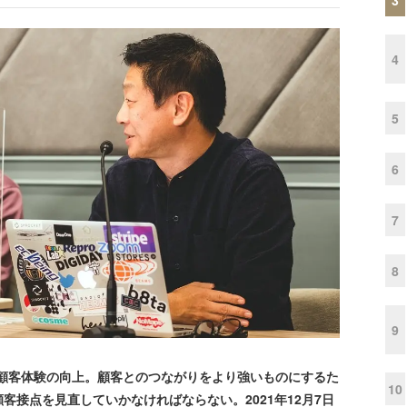
4
5
6
7
8
9
顧客体験の向上。顧客とのつながりをより強いものにするた
10
接点を見直していかなければならない。2021年12月7日