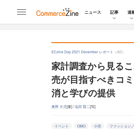
ニュース
記事
連
ECzine Day 2021 December レポート
（AD）
家計調査から見るこ
売が目指すべきコミ
消と学びの提供
奥野 大児
[著] /
塩田 賢二
[写]
イベント
OMO
小売
ファッション