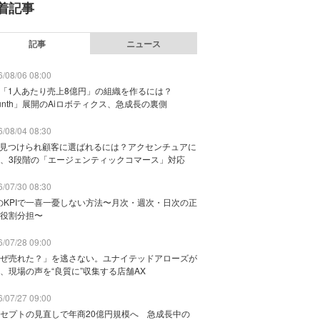
着記事
記事
ニュース
/08/06 08:00
で「1人あたり売上8億円」の組織を作るには？
unth」展開のAiロボティクス、急成長の裏側
/08/04 08:30
に見つけられ顧客に選ばれるには？アクセンチュアに
、3段階の「エージェンティックコマース」対応
/07/30 08:30
のKPIで一喜一憂しない方法〜月次・週次・日次の正
役割分担〜
/07/28 09:00
ぜ売れた？」を逃さない。ユナイテッドアローズが
、現場の声を“良質に”収集する店舗AX
/07/27 09:00
セプトの見直しで年商20億円規模へ 急成長中の