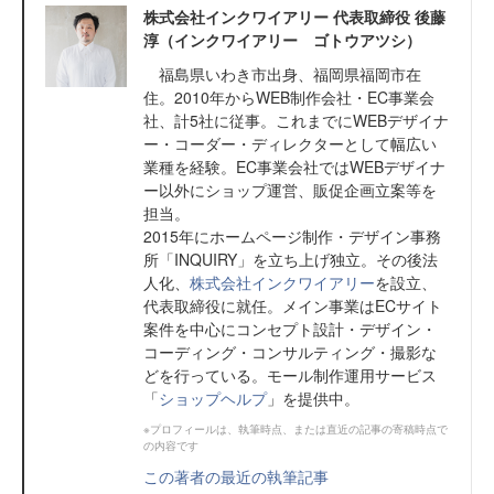
株式会社インクワイアリー 代表取締役 後藤
淳（インクワイアリー ゴトウアツシ）
福島県いわき市出身、福岡県福岡市在
住。2010年からWEB制作会社・EC事業会
社、計5社に従事。これまでにWEBデザイナ
ー・コーダー・ディレクターとして幅広い
業種を経験。EC事業会社ではWEBデザイナ
ー以外にショップ運営、販促企画立案等を
担当。
2015年にホームページ制作・デザイン事務
所「INQUIRY」を立ち上げ独立。その後法
人化、
株式会社インクワイアリー
を設立、
代表取締役に就任。メイン事業はECサイト
案件を中心にコンセプト設計・デザイン・
コーディング・コンサルティング・撮影な
どを行っている。モール制作運用サービス
「
ショップヘルプ
」を提供中。
※プロフィールは、執筆時点、または直近の記事の寄稿時点で
の内容です
この著者の最近の執筆記事