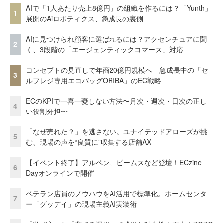
AIで「1人あたり売上8億円」の組織を作るには？「Yunth」
1
展開のAiロボティクス、急成長の裏側
AIに見つけられ顧客に選ばれるには？アクセンチュアに聞
2
く、3段階の「エージェンティックコマース」対応
コンセプトの見直しで年商20億円規模へ 急成長中の「セ
3
ルフレジ専用エコバッグORIBA」のEC戦略
ECのKPIで一喜一憂しない方法〜月次・週次・日次の正し
4
い役割分担〜
「なぜ売れた？」を逃さない。ユナイテッドアローズが挑
5
む、現場の声を“良質に”収集する店舗AX
【イベント終了】アルペン、ビームスなど登壇！ECzine
6
Dayオンラインで開催
ベテラン店員のノウハウをAI活用で標準化。ホームセンタ
7
ー「グッデイ」の現場主義AI実装術