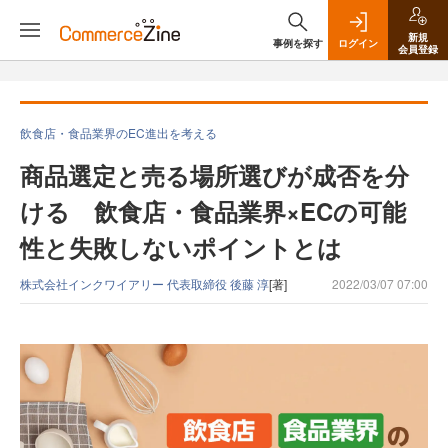
新規
事例を探す
ログイン
会員登録
飲食店・食品業界のEC進出を考える
商品選定と売る場所選びが成否を分
ける 飲食店・食品業界×ECの可能
性と失敗しないポイントとは
株式会社インクワイアリー 代表取締役 後藤 淳
[著]
2022/03/07 07:00