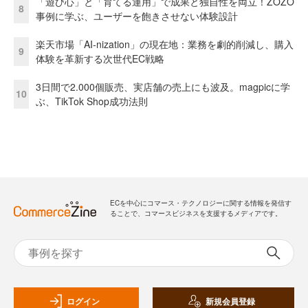
「遊び心」と「育てる運用」で成果と独自性を両立！ZOZO
8
事例に学ぶ、ユーザーを飽きさせない体験設計
楽天市場「AI-nization」の現在地：業務を劇的削減し、購入
9
体験を革新する次世代EC戦略
3日間で2.000個販売、実店舗の売上にも波及。magpicに学
10
ぶ、TikTok Shop成功法則
ECを中心にコマース・テクノロジーに関する情報を発信す
ることで、コマースビジネスを支援するメディアです。
ログイン
新規会員登録