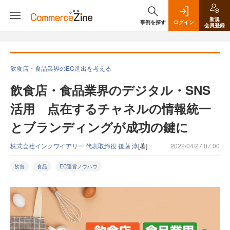
新規
事例を探す
ログイン
会員登録
飲食店・食品業界のEC進出を考える
飲食店・食品業界のデジタル・SNS
活用 点在するチャネルの情報統一
とブランディングが成功の鍵に
株式会社インクワイアリー 代表取締役 後藤 淳
[著]
2022/04/27 07:00
飲食
食品
EC運営ノウハウ