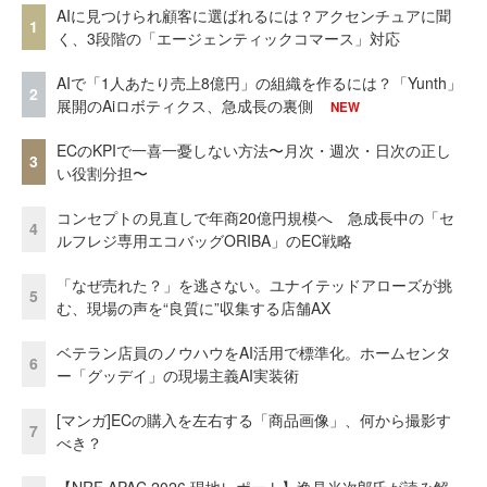
AIに見つけられ顧客に選ばれるには？アクセンチュアに聞
1
く、3段階の「エージェンティックコマース」対応
AIで「1人あたり売上8億円」の組織を作るには？「Yunth」
2
展開のAiロボティクス、急成長の裏側
NEW
ECのKPIで一喜一憂しない方法〜月次・週次・日次の正し
3
い役割分担〜
コンセプトの見直しで年商20億円規模へ 急成長中の「セ
4
ルフレジ専用エコバッグORIBA」のEC戦略
「なぜ売れた？」を逃さない。ユナイテッドアローズが挑
5
む、現場の声を“良質に”収集する店舗AX
ベテラン店員のノウハウをAI活用で標準化。ホームセンタ
6
ー「グッデイ」の現場主義AI実装術
[マンガ]ECの購入を左右する「商品画像」、何から撮影す
7
べき？
【NRF APAC 2026 現地レポート】逸見光次郎氏が読み解