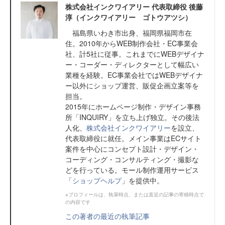
株式会社インクワイアリー 代表取締役 後藤
淳（インクワイアリー ゴトウアツシ）
福島県いわき市出身、福岡県福岡市在
住。2010年からWEB制作会社・EC事業会
社、計5社に従事。これまでにWEBデザイナ
ー・コーダー・ディレクターとして幅広い
業種を経験。EC事業会社ではWEBデザイナ
ー以外にショップ運営、販促企画立案等を
担当。
2015年にホームページ制作・デザイン事務
所「INQUIRY」を立ち上げ独立。その後法
人化、
株式会社インクワイアリー
を設立、
代表取締役に就任。メイン事業はECサイト
案件を中心にコンセプト設計・デザイン・
コーディング・コンサルティング・撮影な
どを行っている。モール制作運用サービス
「
ショップヘルプ
」を提供中。
※プロフィールは、執筆時点、または直近の記事の寄稿時点で
の内容です
この著者の最近の執筆記事