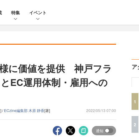
載
特集
イベント
様に価値を提供 神戸フラ
ア
とEC運用体制・雇用への
1
] /
ECzine編集部 木原 静香
[著]
2022/05/13 07:00
2
通知