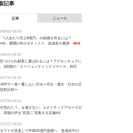
着記事
記事
ニュース
/08/06 08:00
で「1人あたり売上8億円」の組織を作るには？
unth」展開のAiロボティクス、急成長の裏側
NEW
/08/04 08:30
に見つけられ顧客に選ばれるには？アクセンチュアに
、3段階の「エージェンティックコマース」対応
/07/30 08:30
のKPIで一喜一憂しない方法〜月次・週次・日次の正
役割分担〜
/07/28 09:00
ぜ売れた？」を逃さない。ユナイテッドアローズが
、現場の声を“良質に”収集する店舗AX
/07/27 09:00
セプトの見直しで年商20億円規模へ 急成長中の