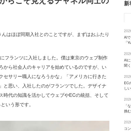
るからこそ見えるチャネル同士の
新
2026
んはほぼ同期入社とのことですが、まずはおふたり
AI
「Y
2026
年にフランツに入社しました。僕は東京のウェブ制作
AI
聞く
ろから社会人のキャリアを始めているのですが、い
クセサリー職人になろうかな」「アメリカに行きた
2026
EC
」と思い、入社したのがフランツでした。デザイナ
しい
ス時代の知識を活かしてウェブやECの統括、そして
2026
るという形です。
「な
挑む
2026
コン