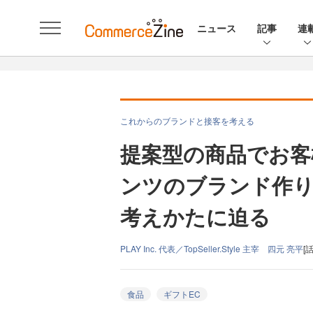
ニュース
記事
連
これからのブランドと接客を考える
提案型の商品でお客
ンツのブランド作り
考えかたに迫る
PLAY Inc. 代表／TopSeller.Style 主宰 四元 亮平
[話
食品
ギフトEC