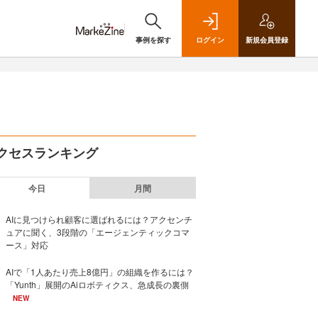
事例を探す
ログイン
新規
会員登録
クセスランキング
今日
月間
AIに見つけられ顧客に選ばれるには？アクセンチ
ュアに聞く、3段階の「エージェンティックコマ
ース」対応
AIで「1人あたり売上8億円」の組織を作るには？
「Yunth」展開のAiロボティクス、急成長の裏側
NEW