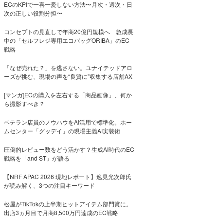
ECのKPIで一喜一憂しない方法〜月次・週次・日
次の正しい役割分担〜
コンセプトの見直しで年商20億円規模へ 急成長
中の「セルフレジ専用エコバッグORIBA」のEC
戦略
「なぜ売れた？」を逃さない。ユナイテッドアロ
ーズが挑む、現場の声を“良質に”収集する店舗AX
[マンガ]ECの購入を左右する「商品画像」、何か
ら撮影すべき？
ベテラン店員のノウハウをAI活用で標準化。ホー
ムセンター「グッデイ」の現場主義AI実装術
圧倒的レビュー数をどう活かす？生成AI時代のEC
戦略を「and ST」が語る
【NRF APAC 2026 現地レポート】逸見光次郎氏
が読み解く、3つの注目キーワード
松屋がTikTokの上半期ヒットアイテム部門賞に。
出店3ヵ月目で月商8,500万円達成のEC戦略