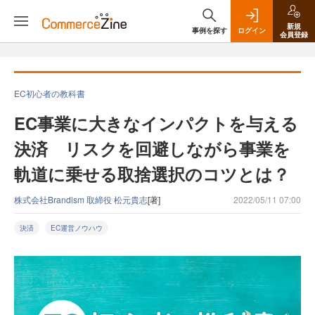
新規
事例を探す
ログイン
会員登録
EC初心者の教科書
EC事業に大きなインパクトを与える
決済 リスクを回避しながら事業を
軌道に乗せる取捨選択のコツとは？
株式会社Brandism 取締役 松元貴志
[著]
2022/05/11 07:00
決済
EC運営ノウハウ