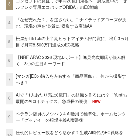
コンセプトの見直しで年商20億円規模へ 急成長中の「セ
3
ルフレジ専用エコバッグORIBA」のEC戦略
「なぜ売れた？」を逃さない。ユナイテッドアローズが挑
4
む、現場の声を“良質に”収集する店舗AX
松屋がTikTokの上半期ヒットアイテム部門賞に。出店3ヵ月
5
目で月商8,500万円達成のEC戦略
【NRF APAC 2026 現地レポート】逸見光次郎氏が読み解
6
く、3つの注目キーワード
[マンガ]ECの購入を左右する「商品画像」、何から撮影す
7
べき？
AIで「1人あたり売上8億円」の組織を作るには？「Yunth」
8
展開のAiロボティクス、急成長の裏側
NEW
ベテラン店員のノウハウをAI活用で標準化。ホームセンタ
9
ー「グッデイ」の現場主義AI実装術
圧倒的レビュー数をどう活かす？生成AI時代のEC戦略を
10