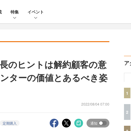
載
特集
イベント
長のヒントは解約顧客の意
ア
ンターの価値とあるべき姿
1
2022/08/04 07:00
2
定期購入
通知
3