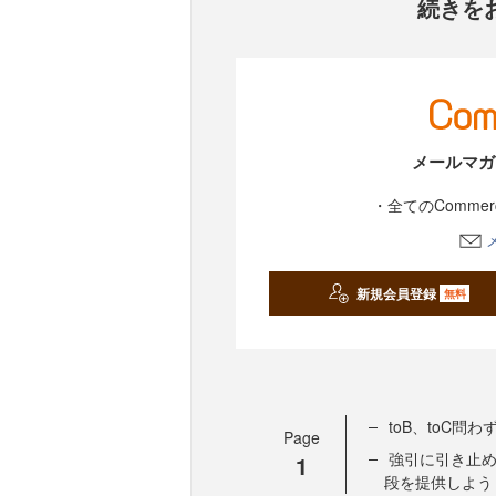
続きを
メールマガ
・全てのComme
新規会員登録
無料
toB、toC
Page
強引に引き止
1
段を提供しよう