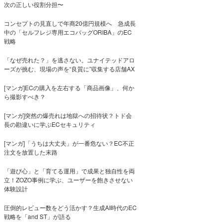
次の正しい役割分担〜
コンセプトの見直しで年商20億円規模へ 急成長
中の「セルフレジ専用エコバッグORIBA」のEC
戦略
「なぜ売れた？」を逃さない。ユナイテッドアロ
ーズが挑む、現場の声を“良質に”収集する店舗AX
[マンガ]ECの購入を左右する「商品画像」、何か
ら撮影すべき？
[マンガ]突然の爆売れは地獄への招待状？トド会
長の勘違いに学ぶECセキュリティ
[マンガ]「うちは大丈夫」が一番危ない？EC不正
注文を放置した末路
「遊び心」と「育てる運用」で成果と独自性を両
立！ZOZO事例に学ぶ、ユーザーを飽きさせない
体験設計
圧倒的レビュー数をどう活かす？生成AI時代のEC
戦略を「and ST」が語る