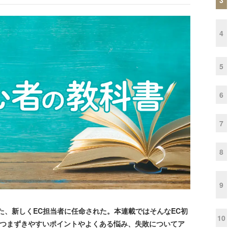
4
5
6
7
8
9
た、新しくEC担当者に任命された。本連載ではそんなEC初
10
んがつまずきやすいポイントやよくある悩み、失敗についてア