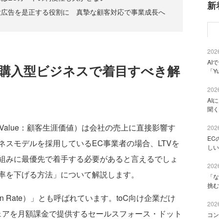
新
大広告を是正する役割に 真摯な顧客対応で事業成長へ
2026
AI
定期購入型ビジネスで着目すべき解
「Y
2026
AI
聞く
me Value：顧客生涯価値）は会社の売上に直接影響す
2026
EC
スモデルを採用しているEC事業者の場合、LTVを
しい
組みに最優先で着手する必要があると言えるでしょ
2026
率を下げる方法」について解説します。
「な
挑む
 Rate）」とも呼ばれています。toC向け企業だけ
2026
ウェアを月額課金で提供するセールスフォース・ドット
コン