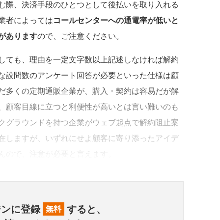
む際、決済手段のひとつとして後払いを取り入れる
業者によっては
コールセンターへの通電率が低いと
があります
ので、ご注意ください。
しても、理由を一定文字数以上記述しなければ解約
な設問数のアンケート回答が必要といった仕様は顧
だ多くの定期通販企業が、購入・契約は容易だが解
、顧客目線に立つと利便性が高いとは言い難いのも
クグラウンドを持つ企業がウェブ起点で解約阻止案
在しますが、いずれにせよ顧客に寄り添ったアイデ
んので、注意が必要と言えます。
ジンに登録
すると、
無料