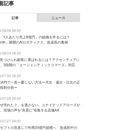
着記事
記事
ニュース
/08/06 08:00
で「1人あたり売上8億円」の組織を作るには？
unth」展開のAiロボティクス、急成長の裏側
/08/04 08:30
に見つけられ顧客に選ばれるには？アクセンチュアに
、3段階の「エージェンティックコマース」対応
/07/30 08:30
のKPIで一喜一憂しない方法〜月次・週次・日次の正
役割分担〜
/07/28 09:00
ぜ売れた？」を逃さない。ユナイテッドアローズが
、現場の声を“良質に”収集する店舗AX
/07/27 09:00
セプトの見直しで年商20億円規模へ 急成長中の