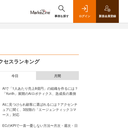
事例を探す
ログイン
新規
会員登録
クセスランキング
今日
月間
AIで「1人あたり売上8億円」の組織を作るには？
「Yunth」展開のAiロボティクス、急成長の裏側
AIに見つけられ顧客に選ばれるには？アクセンチ
ュアに聞く、3段階の「エージェンティックコマ
ース」対応
ECのKPIで一喜一憂しない方法〜月次・週次・日