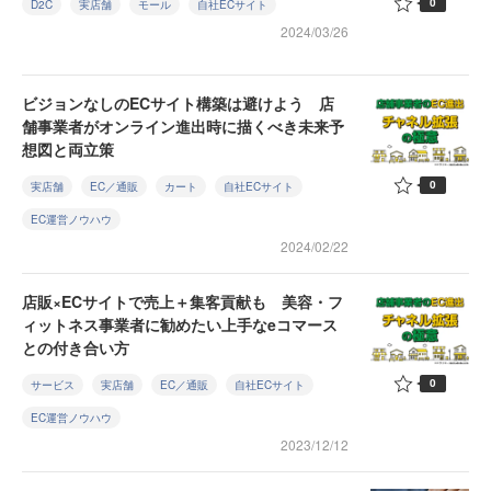
0
D2C
実店舗
モール
自社ECサイト
2024/03/26
ビジョンなしのECサイト構築は避けよう 店
舗事業者がオンライン進出時に描くべき未来予
想図と両立策
0
実店舗
EC／通販
カート
自社ECサイト
EC運営ノウハウ
2024/02/22
店販×ECサイトで売上＋集客貢献も 美容・フ
ィットネス事業者に勧めたい上手なeコマース
との付き合い方
0
サービス
実店舗
EC／通販
自社ECサイト
EC運営ノウハウ
2023/12/12