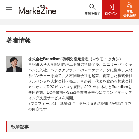
新規
事例を探す
ログイン
会員登録
著者情報
株式会社Brandism 取締役 松元貴志（マツモト タカシ）
早稲田大学大学院創造理工学研究科修了後、ユニリーバ・ジャ
パンに入社。ヘアケアブランドのマーケティングに従事。人材
系ベンチャーを経て、人材関連会社を起業。創業した株式会社
メルセンヌを人材会社へ売却。その後、代表を務める株式会社
メジオにてD2Cビジネスを展開。2021年に木村とBrandismを
共同創業。EC事業者やSaaS事業者を中心にブランドマーケテ
ィング支援サービスを展開。
※プロフィールは、執筆時点、または直近の記事の寄稿時点で
の内容です
執筆記事