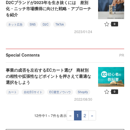
D2Cブランドが2023年を生き抜くには 差別
化・ニッチ市場獲得に向けた戦略・アプローチ
を紹介
0
ネット広告
SNS
D2C
TikTok
2023/01/24
Special Contents
PR
事業の成否を左右するECカート選び 商材別
の相性や拡張性などポイントを押さえて最適な
選択をしよう
0
カート
自社ECサイト
EC運営ノウハウ
Shopify
2022/08/30
«
1
2
»
12件中1～7件を表示