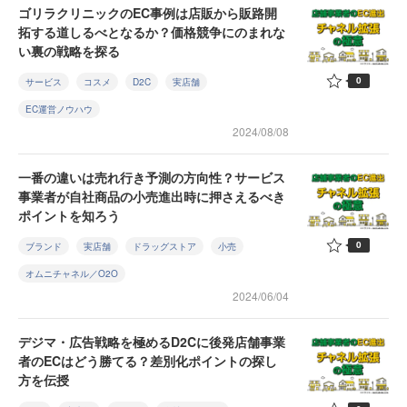
ゴリラクリニックのEC事例は店販から販路開
拓する道しるべとなるか？価格競争にのまれな
い裏の戦略を探る
0
サービス
コスメ
D2C
実店舗
EC運営ノウハウ
2024/08/08
一番の違いは売れ行き予測の方向性？サービス
事業者が自社商品の小売進出時に押さえるべき
ポイントを知ろう
0
ブランド
実店舗
ドラッグストア
小売
オムニチャネル／O2O
2024/06/04
デジマ・広告戦略を極めるD2Cに後発店舗事業
者のECはどう勝てる？差別化ポイントの探し
方を伝授