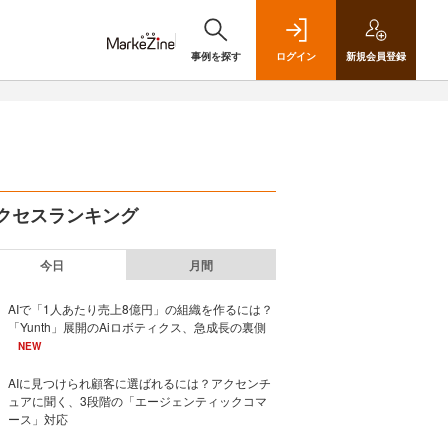
事例を探す
ログイン
新規
会員登録
クセスランキング
今日
月間
AIで「1人あたり売上8億円」の組織を作るには？
「Yunth」展開のAiロボティクス、急成長の裏側
NEW
AIに見つけられ顧客に選ばれるには？アクセンチ
ュアに聞く、3段階の「エージェンティックコマ
ース」対応