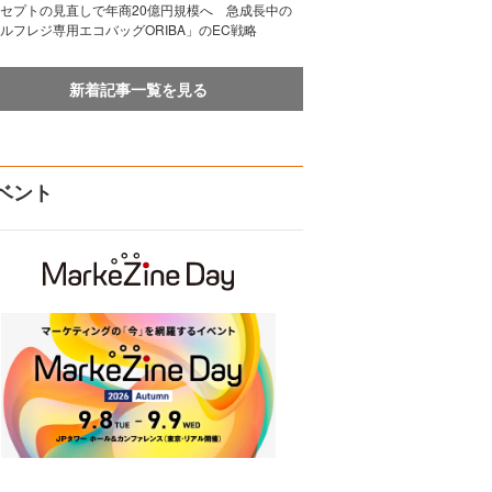
セプトの見直しで年商20億円規模へ 急成長中の
ルフレジ専用エコバッグORIBA」のEC戦略
新着記事一覧を見る
ベント