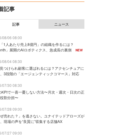
着記事
記事
ニュース
/08/06 08:00
で「1人あたり売上8億円」の組織を作るには？
unth」展開のAiロボティクス、急成長の裏側
NEW
/08/04 08:30
に見つけられ顧客に選ばれるには？アクセンチュアに
、3段階の「エージェンティックコマース」対応
/07/30 08:30
のKPIで一喜一憂しない方法〜月次・週次・日次の正
役割分担〜
/07/28 09:00
ぜ売れた？」を逃さない。ユナイテッドアローズが
、現場の声を“良質に”収集する店舗AX
/07/27 09:00