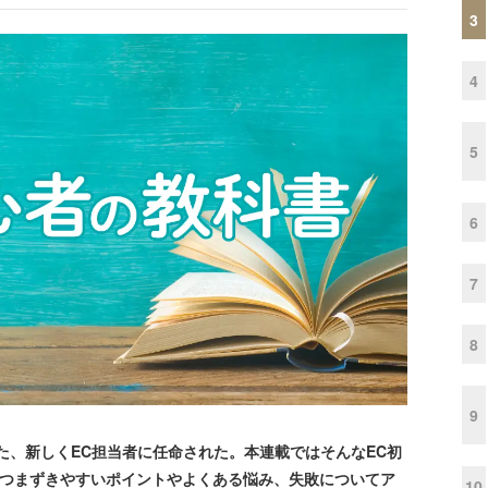
3
4
5
6
7
8
9
た、新しくEC担当者に任命された。本連載ではそんなEC初
んがつまずきやすいポイントやよくある悩み、失敗についてア
10