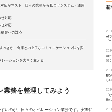
い対応がマスト 日々の業務から見つけシステム・運用
新
わせ対応
わせ対応
2026
った顧客への対応
AI
「Y
化すべきか 倉庫との上手なコミュニケーション法を探
2026
AI
ペレーションを大きく変える
聞く
2026
EC
しい
ョン業務を整理してみよう
2026
「な
挑む
2026
すいのが、日々のオペレーション業務です。実際に