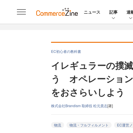
ニュース
記事
連
EC初心者の教科書
イレギュラーの撲滅
う オペレーショ
をおさらいしよう
株式会社Brandism 取締役 松元貴志
[著]
物流
物流・フルフィルメント
EC運営