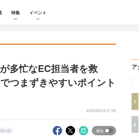
載
特集
イベント
が多忙なEC担当者を救
ア
ンでつまずきやすいポイント
1
2022/06/03 07:00
2
ノウハウ
通知