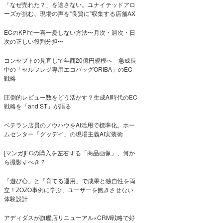
「なぜ売れた？」を逃さない。ユナイテッドアロ
ーズが挑む、現場の声を“良質に”収集する店舗AX
ECのKPIで一喜一憂しない方法〜月次・週次・日
次の正しい役割分担〜
コンセプトの見直しで年商20億円規模へ 急成長
中の「セルフレジ専用エコバッグORIBA」のEC
戦略
圧倒的レビュー数をどう活かす？生成AI時代のEC
戦略を「and ST」が語る
ベテラン店員のノウハウをAI活用で標準化。ホー
ムセンター「グッデイ」の現場主義AI実装術
[マンガ]ECの購入を左右する「商品画像」、何か
ら撮影すべき？
「遊び心」と「育てる運用」で成果と独自性を両
立！ZOZO事例に学ぶ、ユーザーを飽きさせない
体験設計
アディダスが旗艦店リニューアル×CRM戦略で好