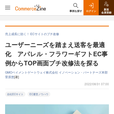
新規
事例を探す
ログイン
会員登録
売上成長に効く！ ECサイトのプチ改修
ユーザーニーズを踏まえ送客を最適
化 アパレル・フラワーギフトEC事
例からTOP画面プチ改修法を探る
GMOペイメントゲートウェイ株式会社 イノベーション・パートナーズ本部
菅原悠
[著]
2022/08/31 07:00
自社ECサイト
EC運営ノウハウ