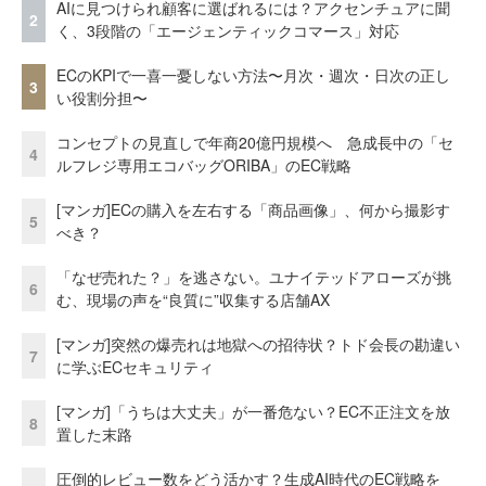
AIに見つけられ顧客に選ばれるには？アクセンチュアに聞
2
く、3段階の「エージェンティックコマース」対応
ECのKPIで一喜一憂しない方法〜月次・週次・日次の正し
3
い役割分担〜
コンセプトの見直しで年商20億円規模へ 急成長中の「セ
4
ルフレジ専用エコバッグORIBA」のEC戦略
[マンガ]ECの購入を左右する「商品画像」、何から撮影す
5
べき？
「なぜ売れた？」を逃さない。ユナイテッドアローズが挑
6
む、現場の声を“良質に”収集する店舗AX
[マンガ]突然の爆売れは地獄への招待状？トド会長の勘違い
7
に学ぶECセキュリティ
[マンガ]「うちは大丈夫」が一番危ない？EC不正注文を放
8
置した末路
圧倒的レビュー数をどう活かす？生成AI時代のEC戦略を