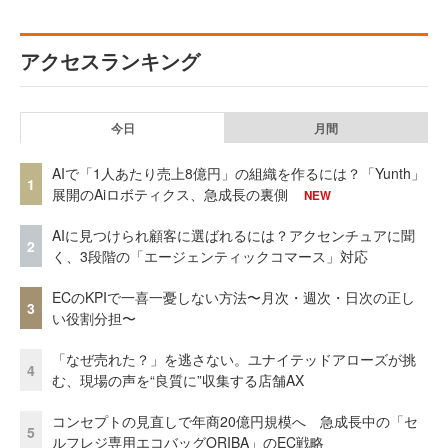
アクセスランキング
今日
月間
AIで「1人あたり売上8億円」の組織を作るには？「Yunth」
1
展開のAiロボティクス、急成長の裏側
NEW
AIに見つけられ顧客に選ばれるには？アクセンチュアに聞
2
く、3段階の「エージェンティックコマース」対応
ECのKPIで一喜一憂しない方法〜月次・週次・日次の正し
3
い役割分担〜
「なぜ売れた？」を逃さない。ユナイテッドアローズが挑
4
む、現場の声を“良質に”収集する店舗AX
コンセプトの見直しで年商20億円規模へ 急成長中の「セ
5
ルフレジ専用エコバッグORIBA」のEC戦略