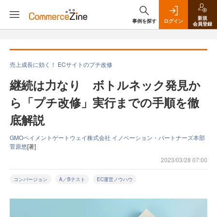
新規
事例を探す
ログイン
会員登録
売上成長に効く！ ECサイトのプチ改修
継続は力なり ボトルネック発見か
ら「プチ改修」実行までの手順を徹
底解説
GMOペイメントゲートウェイ株式会社 イノベーション・パートナーズ本部
菅原悠
[著]
2023/03/28 07:00
コンバージョン
A／Bテスト
EC運営ノウハウ