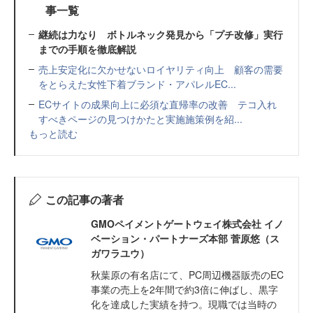
事一覧
継続は力なり ボトルネック発見から「プチ改修」実行
までの手順を徹底解説
売上安定化に欠かせないロイヤリティ向上 顧客の需要
をとらえた女性下着ブランド・アパレルEC...
ECサイトの成果向上に必須な直帰率の改善 テコ入れ
すべきページの見つけかたと実施施策例を紹...
もっと読む
この記事の著者
GMOペイメントゲートウェイ株式会社 イノ
ベーション・パートナーズ本部 菅原悠（ス
ガワラユウ）
秋葉原の有名店にて、PC周辺機器販売のEC
事業の売上を2年間で約3倍に伸ばし、黒字
化を達成した実績を持つ。現職では当時の