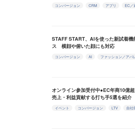
コンバージョン
CRM
アプリ
EC／
STAFF START、AIを使った新試
ス 横顔や俯いた顔にも対応
コンバージョン
AI
ファッション／アパ
オンライン参加受付中●EC年商10億
売上・利益貢献する打ち手5選を紹介
イベント
コンバージョン
LTV
自社