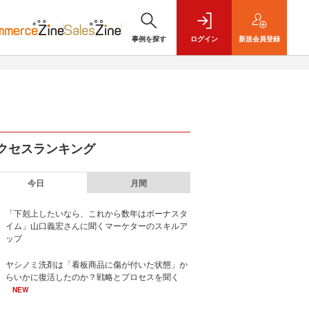
事例を探す
ログイン
新規
会員登録
クセスランキング
今日
月間
「下剋上したいなら、これから数年はボーナスタ
イム」山口義宏さんに聞くマーケターのスキルア
ップ
ヤシノミ洗剤は「看板商品に傷が付いた状態」か
らいかに復活したのか？戦略とプロセスを聞く
NEW