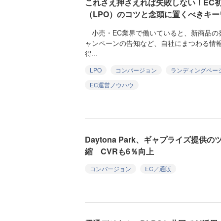
これさえ押さえれば失敗しない！EC初
（LPO）のコツと念頭に置くべきキー
小売・EC業界で働いていると、新商品の
ャンペーンの告知など、自社にまつわる情
得...
LPO
コンバージョン
ランディングペー
EC運営ノウハウ
Daytona Park、ギャプライズ提
縮 CVRも6％向上
コンバージョン
EC／通販