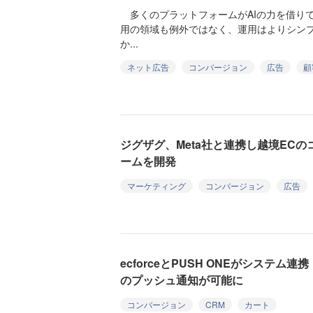
多くのプラットフォームがAIの力を借り
用の領域も例外ではなく、運用はよりシン
か...
ネット広告
コンバージョン
広告
顧
ジグザグ、Meta社と連携し越境EC
ームを開発
マーケティング
コンバージョン
広告
ecforceとPUSH ONEがシステ
のプッシュ通知が可能に
コンバージョン
CRM
カート