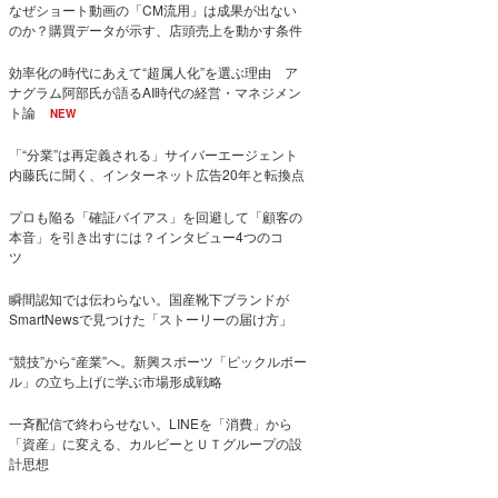
なぜショート動画の「CM流用」は成果が出ない
のか？購買データが示す、店頭売上を動かす条件
効率化の時代にあえて“超属人化”を選ぶ理由 ア
ナグラム阿部氏が語るAI時代の経営・マネジメン
ト論
NEW
「“分業”は再定義される」サイバーエージェント
内藤氏に聞く、インターネット広告20年と転換点
プロも陥る「確証バイアス」を回避して「顧客の
本音」を引き出すには？インタビュー4つのコ
ツ
瞬間認知では伝わらない。国産靴下ブランドが
SmartNewsで見つけた「ストーリーの届け方」
“競技”から“産業”へ。新興スポーツ「ピックルボー
ル」の立ち上げに学ぶ市場形成戦略
一斉配信で終わらせない。LINEを「消費」から
「資産」に変える、カルビーとＵＴグループの設
計思想