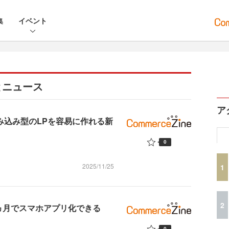
集
イベント
とニュース
ア
ム組み込み型のLPを容易に作れる新
0
2025/11/25
1
2
ヵ月でスマホアプリ化できる
0