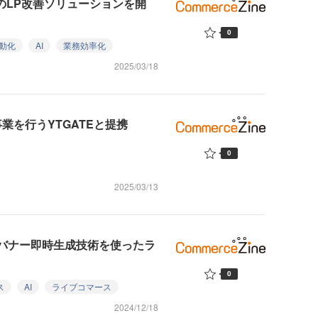
用のLP改善ソリューションを開
0
動化
AI
業務効率化
2025/03/18
業を行うYTGATEと提携
0
2025/03/13
広告バナー即時生成技術を使ったラ
0
ス
AI
ライブコマース
2024/12/18