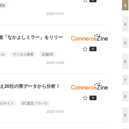
3
通販
2025/10/31
4
着機能「なかよしミラー」をリリー
5
0
レル
デジタル接客
店舗DX
6
2025/10/02
7
超え20社の実データから分析！
8
0
ECサイト
EC運営ノウハウ
2025/10/01
9