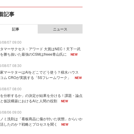
着記事
記事
ニュース
/08/07 09:00
タマーサクセス・アワード 大賞はNEC！天下一武
を勝ち抜いた最強のCSMはfreee青山氏に
NEW
/08/07 08:30
家マーケターはAIをどこでどう使う？積水ハウス
コム CROが実践する「5Sフレームワーク」
NEW
/08/07 08:00
を分析するか」の決定が結果を分ける！課題・論点
と仮説構築におけるAIと人間の役割
NEW
/08/06 09:00
ノミ洗剤は「看板商品に傷が付いた状態」からいか
活したのか？戦略とプロセスを聞く
NEW