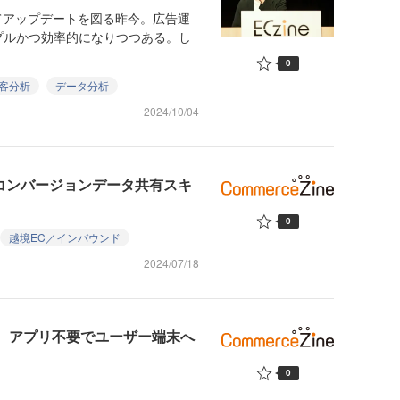
てアップデートを図る昨今。広告運
プルかつ効率的になりつつある。し
0
客分析
データ分析
2024/10/04
のコンバージョンデータ共有スキ
0
越境EC／インバウンド
2024/07/18
ム連携 アプリ不要でユーザー端末へ
0