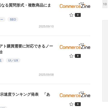
10
に異なる質問形式・複数商品にま
0
ュー
SEO
2025/09/10
アト購買需要に対応できるノー
始
0
流
UI／UX
2025/09/08
ト表示速度ランキング発表 「あ
0