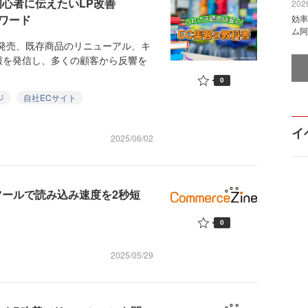
心者に伝えたいLP改善
2026
ワード
効率
ム阿
発売、既存商品のリニューアル、キ
報を発信し、多くの顧客から反響を
0
ジ
自社ECサイト
イ
2025/06/02
供のツールで読み込み速度を2秒短
0
2025/05/29