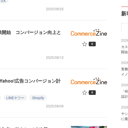
／UX
2025/08/25
新
提供開始 コンバージョン向上と
2026
0
カス
闘会
2025/08/12
2026
実務
イノ
g」にYahoo!広告コンバージョン計
2026
「何
0
設計
LINEヤフー
Shopify
2025/08/06
2026
ヤシ
に復