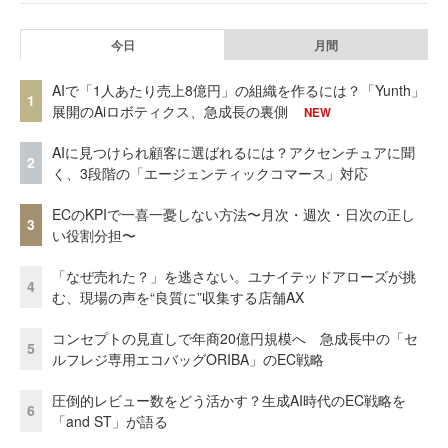
今日
月間
AIで「1人あたり売上8億円」の組織を作るには？「Yunth」
1
展開のAiロボティクス、急成長の裏側
NEW
AIに見つけられ顧客に選ばれるには？アクセンチュアに聞
2
く、3段階の「エージェンティックコマース」対応
ECのKPIで一喜一憂しない方法〜月次・週次・日次の正し
3
い役割分担〜
「なぜ売れた？」を逃さない。ユナイテッドアローズが挑
4
む、現場の声を“良質に”収集する店舗AX
コンセプトの見直しで年商20億円規模へ 急成長中の「セ
5
ルフレジ専用エコバッグORIBA」のEC戦略
圧倒的レビュー数をどう活かす？生成AI時代のEC戦略を
6
「and ST」が語る