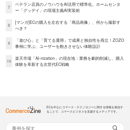
ベテラン店員のノウハウをAI活用で標準化。ホームセンタ
7
ー「グッデイ」の現場主義AI実装術
[マンガ]ECの購入を左右する「商品画像」、何から撮影す
8
べき？
「遊び心」と「育てる運用」で成果と独自性を両立！ZOZO
9
事例に学ぶ、ユーザーを飽きさせない体験設計
楽天市場「AI-nization」の現在地：業務を劇的削減し、購入
10
体験を革新する次世代EC戦略
ECを中心にコマース・テクノロジーに関する情報を発信す
ることで、コマースビジネスを支援するメディアです。