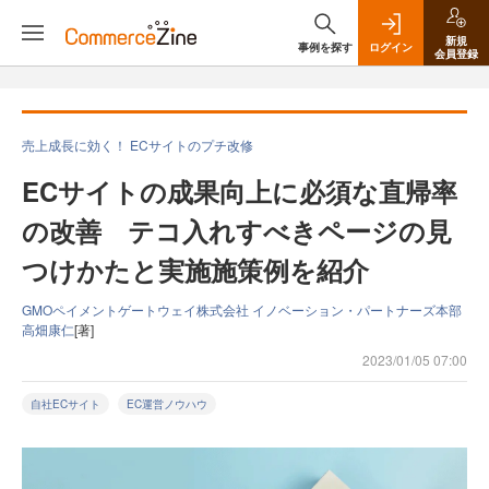
新規
事例を探す
ログイン
会員登録
売上成長に効く！ ECサイトのプチ改修
ECサイトの成果向上に必須な直帰率
の改善 テコ入れすべきページの見
つけかたと実施施策例を紹介
GMOペイメントゲートウェイ株式会社 イノベーション・パートナーズ本部
高畑康仁
[著]
2023/01/05 07:00
自社ECサイト
EC運営ノウハウ