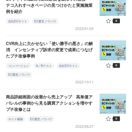
テコ入れすべきページの見つけかたと実施施策
例を紹介
0
自社ECサイト
EC運営ノウハウ
2023/01/05
CVR向上に欠かせない「使い勝手の悪さ」の解
消 インセンティブ訴求の変更で成果につなげ
たプチ改修事例
0
コンバージョン
A／Bテスト
自社ECサイト
EC運営ノウハウ
2022/10/11
商品詳細画面の改善から売上アップ 高単価ア
パレルの事例から見る購買アクションを増やす
プチ改修とは
0
サイト構築
EC運営ノウハウ
2022/06/27