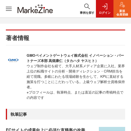
新規
事例を探す
ログイン
会員登録
著者情報
GMOペイメントゲートウェイ株式会社 イノベーション・パー
トナーズ本部 高畑康仁（タカハタ ヤスヒト）
ウェブ制作会社を経て、大手人材系メディア企業に入社。業界
上位の転職サイトの分析・開発ディレクション・CRM担当を
経て現職。多岐にわたる現場経験を生かして、KPIに直結する
施策を打つことにこだわっている。上級ウェブ解析士資格保持
者。
※プロフィールは、執筆時点、または直近の記事の寄稿時点で
の内容です
執筆記事
ECサイトの成果向上に必須な直帰率の改善