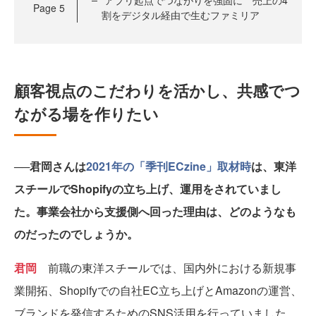
アプリ起点でつながりを強固に 売上の4
Page
5
割をデジタル経由で生むファミリア
顧客視点のこだわりを活かし、共感でつ
ながる場を作りたい
──君岡さんは
2021年の「季刊ECzine」取材時
は、東洋
スチールでShopifyの立ち上げ、運用をされていまし
た。事業会社から支援側へ回った理由は、どのようなも
のだったのでしょうか。
君岡
前職の東洋スチールでは、国内外における新規事
業開拓、Shopifyでの自社EC立ち上げとAmazonの運営、
ブランドを発信するためのSNS活用を行っていました。