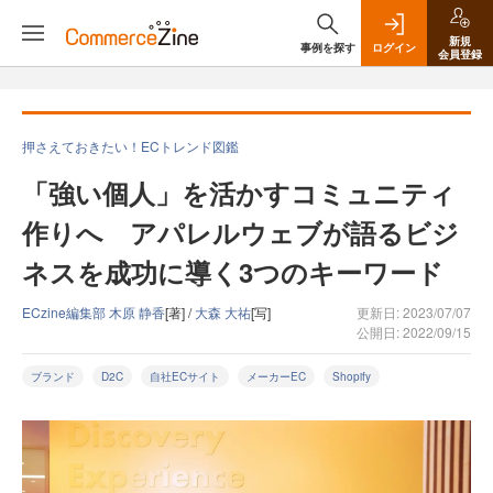
新規
事例を探す
ログイン
会員登録
押さえておきたい！ECトレンド図鑑
「強い個人」を活かすコミュニティ
作りへ アパレルウェブが語るビジ
ネスを成功に導く3つのキーワード
ECzine編集部 木原 静香
[著] /
大森 大祐
[写]
更新日: 2023/07/07
公開日: 2022/09/15
ブランド
D2C
自社ECサイト
メーカーEC
Shopify