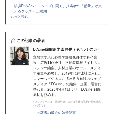
横浜DeNAベイスターズに聞く、担当者の「熱量」が支
えるグッズ・EC戦略
もっと読む
この記事の著者
ECzine編集部 木原 静香（キハラシズカ）
立教大学現代心理学部映像身体学科卒業
後、広告制作会社、不動産情報サイトのコ
ンテンツ編集、人材企業のオウンドメディ
ア編集を経験し、2019年に翔泳社に入社。
コマースビジネスに携わる方向けのウェブ
メディア「ECzine」の編集・企画・運営に
携わる。2025年4月1日より、ECzine 副編
集長を務める。
※プロフィールは、執筆時点、または直近の記事の寄稿時点で
の内容です
この著者の最近の執筆記事