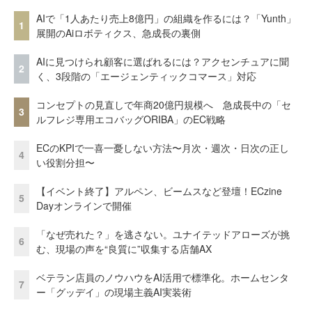
AIで「1人あたり売上8億円」の組織を作るには？「Yunth」
1
展開のAiロボティクス、急成長の裏側
AIに見つけられ顧客に選ばれるには？アクセンチュアに聞
2
く、3段階の「エージェンティックコマース」対応
コンセプトの見直しで年商20億円規模へ 急成長中の「セ
3
ルフレジ専用エコバッグORIBA」のEC戦略
ECのKPIで一喜一憂しない方法〜月次・週次・日次の正し
4
い役割分担〜
【イベント終了】アルペン、ビームスなど登壇！ECzine
5
Dayオンラインで開催
「なぜ売れた？」を逃さない。ユナイテッドアローズが挑
6
む、現場の声を“良質に”収集する店舗AX
ベテラン店員のノウハウをAI活用で標準化。ホームセンタ
7
ー「グッデイ」の現場主義AI実装術