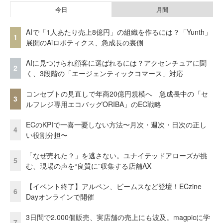
今日
月間
AIで「1人あたり売上8億円」の組織を作るには？「Yunth」
1
展開のAiロボティクス、急成長の裏側
AIに見つけられ顧客に選ばれるには？アクセンチュアに聞
2
く、3段階の「エージェンティックコマース」対応
コンセプトの見直しで年商20億円規模へ 急成長中の「セ
3
ルフレジ専用エコバッグORIBA」のEC戦略
ECのKPIで一喜一憂しない方法〜月次・週次・日次の正し
4
い役割分担〜
「なぜ売れた？」を逃さない。ユナイテッドアローズが挑
5
む、現場の声を“良質に”収集する店舗AX
【イベント終了】アルペン、ビームスなど登壇！ECzine
6
Dayオンラインで開催
3日間で2.000個販売、実店舗の売上にも波及。magpicに学
7