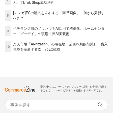
ぶ、TikTok Shop成功法則
[マンガ]ECの購入を左右する「商品画像」、何から撮影す
8
べき？
ベテラン店員のノウハウをAI活用で標準化。ホームセンタ
9
ー「グッデイ」の現場主義AI実装術
楽天市場「AI-nization」の現在地：業務を劇的削減し、購入
10
体験を革新する次世代EC戦略
ECを中心にコマース・テクノロジーに関する情報を発信す
ることで、コマースビジネスを支援するメディアです。