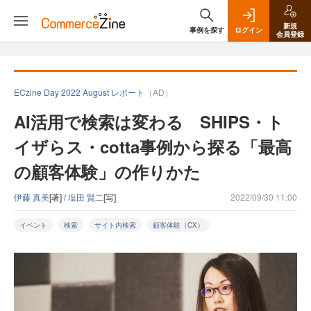
新規
事例を探す
ログイン
会員登録
ECzine Day 2022 August レポート
（AD）
AI活用で検索は変わる SHIPS・ト
イザらス・cotta事例から探る「最高
の顧客体験」の作りかた
伊藤 真美
[著] /
塩田 賢二
[写]
2022/09/30 11:00
イベント
検索
サイト内検索
顧客体験（CX）