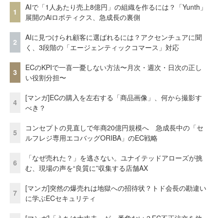
AIで「1人あたり売上8億円」の組織を作るには？「Yunth」
1
展開のAiロボティクス、急成長の裏側
AIに見つけられ顧客に選ばれるには？アクセンチュアに聞
2
く、3段階の「エージェンティックコマース」対応
ECのKPIで一喜一憂しない方法〜月次・週次・日次の正し
3
い役割分担〜
[マンガ]ECの購入を左右する「商品画像」、何から撮影す
4
べき？
コンセプトの見直しで年商20億円規模へ 急成長中の「セ
5
ルフレジ専用エコバッグORIBA」のEC戦略
「なぜ売れた？」を逃さない。ユナイテッドアローズが挑
6
む、現場の声を“良質に”収集する店舗AX
[マンガ]突然の爆売れは地獄への招待状？トド会長の勘違い
7
に学ぶECセキュリティ
[マンガ]「うちは大丈夫」が一番危ない？EC不正注文を放