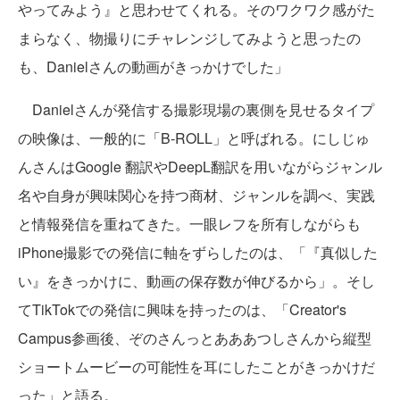
やってみよう』と思わせてくれる。そのワクワク感がた
まらなく、物撮りにチャレンジしてみようと思ったの
も、Danielさんの動画がきっかけでした」
Danielさんが発信する撮影現場の裏側を見せるタイプ
の映像は、一般的に「B-ROLL」と呼ばれる。にしじゅ
んさんはGoogle 翻訳やDeepL翻訳を用いながらジャンル
名や自身が興味関心を持つ商材、ジャンルを調べ、実践
と情報発信を重ねてきた。一眼レフを所有しながらも
iPhone撮影での発信に軸をずらしたのは、「『真似した
い』をきっかけに、動画の保存数が伸びるから」。そし
てTikTokでの発信に興味を持ったのは、「Creator's
Campus参画後、ぞのさんっとあああつしさんから縦型
ショートムービーの可能性を耳にしたことがきっかけだ
った」と語る。