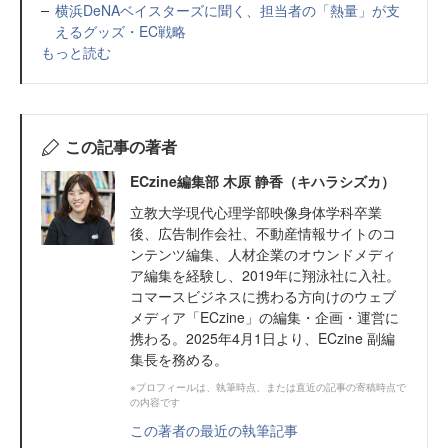
横浜DeNAベイスターズに聞く、担当者の「熱量」が支
えるグッズ・EC戦略
もっと読む
この記事の著者
ECzine編集部 木原 静香（キハラシズカ）
立教大学現代心理学部映像身体学科卒業
後、広告制作会社、不動産情報サイトのコ
ンテンツ編集、人材企業のオウンドメディ
ア編集を経験し、2019年に翔泳社に入社。
コマースビジネスに携わる方向けのウェブ
メディア「ECzine」の編集・企画・運営に
携わる。2025年4月1日より、ECzine 副編
集長を務める。
※プロフィールは、執筆時点、または直近の記事の寄稿時点で
の内容です
この著者の最近の執筆記事