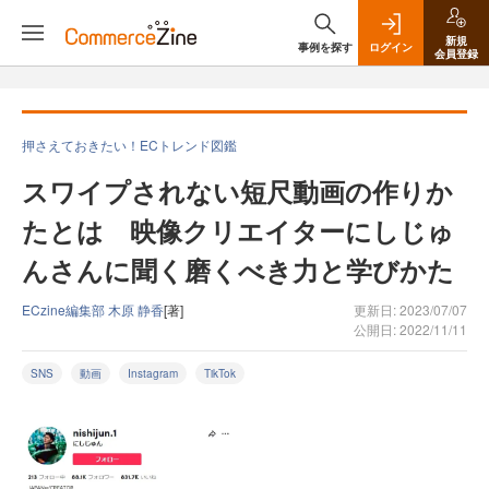
新規
事例を探す
ログイン
会員登録
押さえておきたい！ECトレンド図鑑
スワイプされない短尺動画の作りか
たとは 映像クリエイターにしじゅ
んさんに聞く磨くべき力と学びかた
ECzine編集部 木原 静香
[著]
更新日: 2023/07/07
公開日: 2022/11/11
SNS
動画
Instagram
TikTok