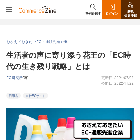
新規
事例を探す
ログイン
会員登録
おさえておきたいEC・通販先進企業
生活者の声に寄り添う花王の「EC時
代の生き残り戦略」とは
EC研究所
[著]
更新日: 2024/07/08
公開日: 2022/11/22
日用品
自社ECサイト