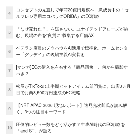
コンセプトの見直しで年商20億円規模へ 急成長中の「セ
4
ルフレジ専用エコバッグORIBA」のEC戦略
「なぜ売れた？」を逃さない。ユナイテッドアローズが挑
5
む、現場の声を“良質に”収集する店舗AX
ベテラン店員のノウハウをAI活用で標準化。ホームセンタ
6
ー「グッデイ」の現場主義AI実装術
[マンガ]ECの購入を左右する「商品画像」、何から撮影す
7
べき？
松屋がTikTokの上半期ヒットアイテム部門賞に。出店3ヵ月
8
目で月商8,500万円達成のEC戦略
【NRF APAC 2026 現地レポート】逸見光次郎氏が読み解
9
く、3つの注目キーワード
圧倒的レビュー数をどう活かす？生成AI時代のEC戦略を
10
「and ST」が語る