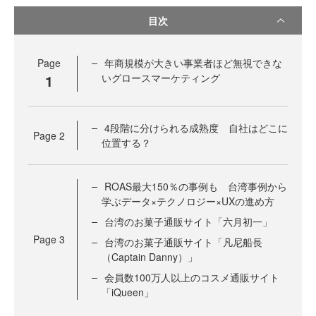
目次
Page
年商規模が大きい事業者ほど無視できな
1
いグロースマーケティング
4段階に分けられる成熟度 自社はどこに
Page
2
位置する？
ROAS最大150％の事例も 台湾事例から
学ぶデータ×テクノロジー×UXの進め方
台湾のお菓子通販サイト「六月初一」
Page
3
台湾のお菓子通販サイト「凡尼船長
（Captain Danny）」
会員数100万人以上のコスメ通販サイト
「iQueen」