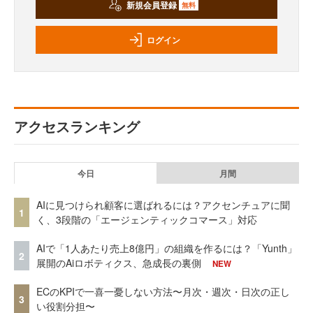
新規会員登録
無料
ログイン
アクセスランキング
今日
月間
AIに見つけられ顧客に選ばれるには？アクセンチュアに聞
1
く、3段階の「エージェンティックコマース」対応
AIで「1人あたり売上8億円」の組織を作るには？「Yunth」
2
展開のAiロボティクス、急成長の裏側
NEW
ECのKPIで一喜一憂しない方法〜月次・週次・日次の正し
3
い役割分担〜