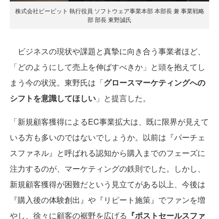
株式会社ビービット 執行役員 ソフトウェア事業本部 本部長 兼 事業戦略
部 部長 東野誠氏
ビジネスの現状や課題と真摯に向き合う事業者ほど、
「どのようにして売上を伸ばすべきか」と頭を抱えてし
まう今の状況。東野氏は「
グロースマーケティングへの
シフトを意識してほしい
」と提言した。
「新規顧客獲得によるEC事業拡大は、既に限界が見えて
いる方も多いのではないでしょうか。以前は『パーチェ
スファネル』と呼ばれる認知から購入までのフェーズに
注力するのが、マーケティングの鉄則でした。しかし、
新規顧客獲得が困難だという見立てがある以上、今後は
『購入後の体験創出』や『リピート施策』でファンを増
やし、徐々に顧客の裾野を広げる
『ポストセールスファ