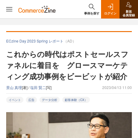
新規
事例を探す
ログイン
会員登録
ECzine Day 2023 Spring レポート
（AD）
これからの時代はポストセールスフ
ァネルに着目を グロースマーケテ
ィング成功事例をビービットが紹介
景山 真理
[著] /
塩田 賢二
[写]
2023/04/13 11:00
イベント
広告
データ分析
顧客体験（CX）