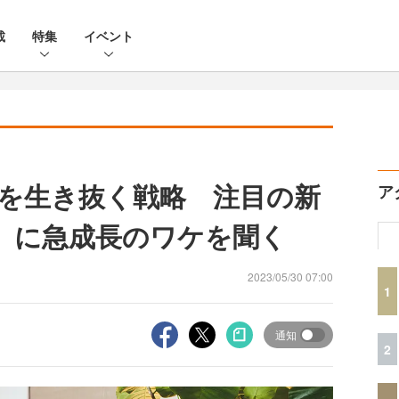
載
特集
イベント
場を生き抜く戦略 注目の新
ア
L」に急成長のワケを聞く
2023/05/30 07:00
1
通知
2