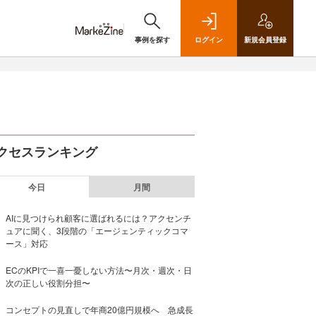
事例を探す
ログイン
新規
会員登録
クセスランキング
今日
月間
AIに見つけられ顧客に選ばれるには？アクセンチ
ュアに聞く、3段階の「エージェンティックコマ
ース」対応
ECのKPIで一喜一憂しない方法〜月次・週次・日
次の正しい役割分担〜
コンセプトの見直しで年商20億円規模へ 急成長