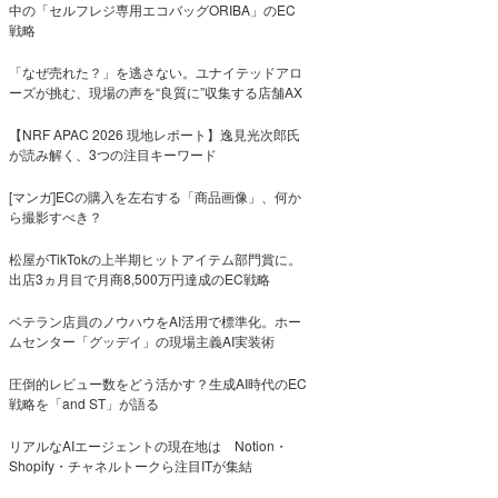
中の「セルフレジ専用エコバッグORIBA」のEC
戦略
「なぜ売れた？」を逃さない。ユナイテッドアロ
ーズが挑む、現場の声を“良質に”収集する店舗AX
【NRF APAC 2026 現地レポート】逸見光次郎氏
が読み解く、3つの注目キーワード
[マンガ]ECの購入を左右する「商品画像」、何か
ら撮影すべき？
松屋がTikTokの上半期ヒットアイテム部門賞に。
出店3ヵ月目で月商8,500万円達成のEC戦略
ベテラン店員のノウハウをAI活用で標準化。ホー
ムセンター「グッデイ」の現場主義AI実装術
圧倒的レビュー数をどう活かす？生成AI時代のEC
戦略を「and ST」が語る
リアルなAIエージェントの現在地は Notion・
Shopify・チャネルトークら注目ITが集結