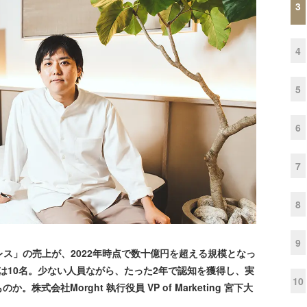
3
4
5
6
7
8
9
トレス」の売上が、2022年時点で数十億円を超える規模となっ
数は10名。少ない人員ながら、たった2年で認知を獲得し、実
10
式会社Morght 執行役員 VP of Marketing 宮下大