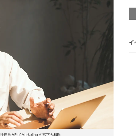
イ
行役員 VP of Marketing の宮下大和氏