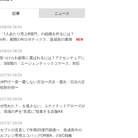
記事
ニュース
/08/06 08:00
で「1人あたり売上8億円」の組織を作るには？
unth」展開のAiロボティクス、急成長の裏側
NEW
/08/04 08:30
に見つけられ顧客に選ばれるには？アクセンチュアに
、3段階の「エージェンティックコマース」対応
/07/30 08:30
のKPIで一喜一憂しない方法〜月次・週次・日次の正
役割分担〜
/07/28 09:00
ぜ売れた？」を逃さない。ユナイテッドアローズが
、現場の声を“良質に”収集する店舗AX
/07/27 09:00
セプトの見直しで年商20億円規模へ 急成長中の
ルフレジ専用エコバッグORIBA」のEC戦略