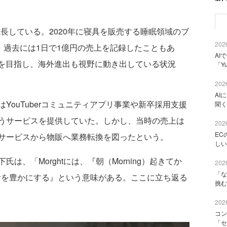
急成長している。2020年に寝具を販売する睡眠領域のブ
2026
、過去には1日で1億円の売上を記録したこともあ
AI
億円を目指し、海外進出も視野に動き出している状況
「Y
2026
AI
ouTuberコミュニティアプリ事業や新卒採用支援
聞く
うサービスを提供していた。しかし、当時の売上は
2026
EC
サービスから物販へ業務転換を図ったという。
しい
、「Morghtには、『朝（Morning）起きてか
2026
「な
生活を豊かにする』という意味がある。ここに立ち返る
挑む
2026
コン
「セ