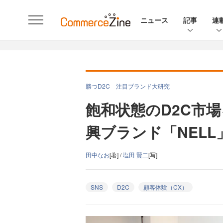
ニュース
記事
連
勝つD2C 注目ブランド大研究
飽和状態のD2C市
興ブランド「NEL
田中なお
[著] /
塩田 賢二
[写]
SNS
D2C
顧客体験（CX）