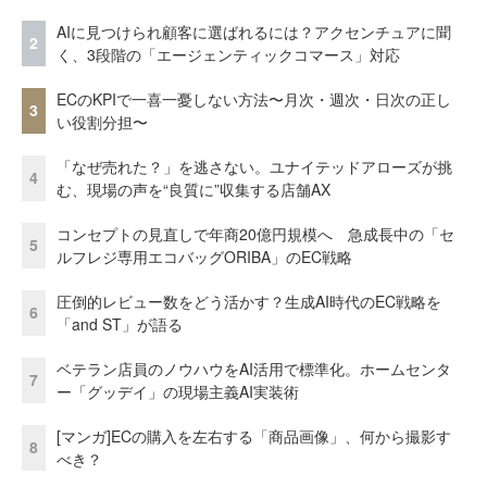
AIに見つけられ顧客に選ばれるには？アクセンチュアに聞
2
く、3段階の「エージェンティックコマース」対応
ECのKPIで一喜一憂しない方法〜月次・週次・日次の正し
3
い役割分担〜
「なぜ売れた？」を逃さない。ユナイテッドアローズが挑
4
む、現場の声を“良質に”収集する店舗AX
コンセプトの見直しで年商20億円規模へ 急成長中の「セ
5
ルフレジ専用エコバッグORIBA」のEC戦略
圧倒的レビュー数をどう活かす？生成AI時代のEC戦略を
6
「and ST」が語る
ベテラン店員のノウハウをAI活用で標準化。ホームセンタ
7
ー「グッデイ」の現場主義AI実装術
[マンガ]ECの購入を左右する「商品画像」、何から撮影す
8
べき？