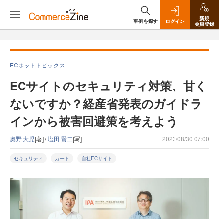
新規
事例を探す
ログイン
会員登録
ECホットトピックス
ECサイトのセキュリティ対策、甘く
ないですか？経産省発表のガイドラ
インから被害回避策を考えよう
奥野 大児
[著] /
塩田 賢二
[写]
2023/08/30 07:00
セキュリティ
カート
自社ECサイト