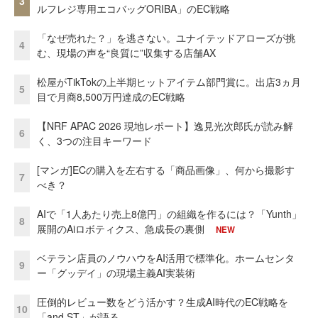
3
ルフレジ専用エコバッグORIBA」のEC戦略
「なぜ売れた？」を逃さない。ユナイテッドアローズが挑
4
む、現場の声を“良質に”収集する店舗AX
松屋がTikTokの上半期ヒットアイテム部門賞に。出店3ヵ月
5
目で月商8,500万円達成のEC戦略
【NRF APAC 2026 現地レポート】逸見光次郎氏が読み解
6
く、3つの注目キーワード
[マンガ]ECの購入を左右する「商品画像」、何から撮影す
7
べき？
AIで「1人あたり売上8億円」の組織を作るには？「Yunth」
8
展開のAiロボティクス、急成長の裏側
NEW
ベテラン店員のノウハウをAI活用で標準化。ホームセンタ
9
ー「グッデイ」の現場主義AI実装術
圧倒的レビュー数をどう活かす？生成AI時代のEC戦略を
10
「and ST」が語る