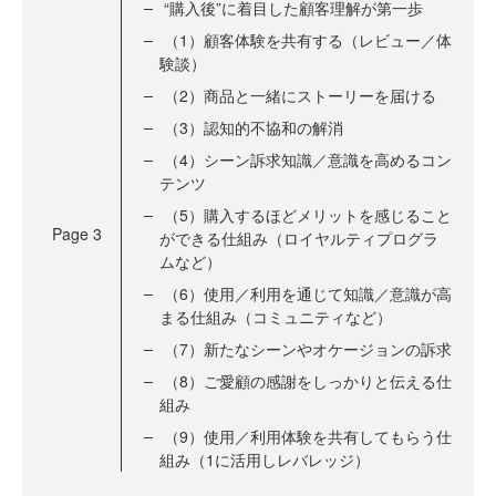
“購入後”に着目した顧客理解が第一歩
（1）顧客体験を共有する（レビュー／体
験談）
（2）商品と一緒にストーリーを届ける
（3）認知的不協和の解消
（4）シーン訴求知識／意識を高めるコン
テンツ
（5）購入するほどメリットを感じること
Page
3
ができる仕組み（ロイヤルティプログラ
ムなど）
（6）使用／利用を通じて知識／意識が高
まる仕組み（コミュニティなど）
（7）新たなシーンやオケージョンの訴求
（8）ご愛顧の感謝をしっかりと伝える仕
組み
（9）使用／利用体験を共有してもらう仕
組み（1に活用しレバレッジ）