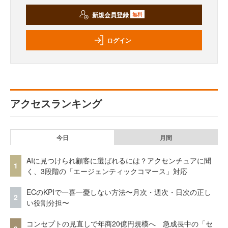
新規会員登録
無料
ログイン
アクセスランキング
今日
月間
AIに見つけられ顧客に選ばれるには？アクセンチュアに聞
1
く、3段階の「エージェンティックコマース」対応
ECのKPIで一喜一憂しない方法〜月次・週次・日次の正し
2
い役割分担〜
コンセプトの見直しで年商20億円規模へ 急成長中の「セ