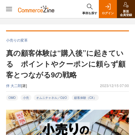
新規
事例を探す
ログイン
会員登録
小売りの変革
真の顧客体験は“購入後”に起きてい
る ポイントやクーポンに頼らず顧
客とつながる9の戦略
伴 大二郎
[著]
2023/12/15 07:00
OMO
小売
オムニチャネル／O2O
顧客体験（CX）